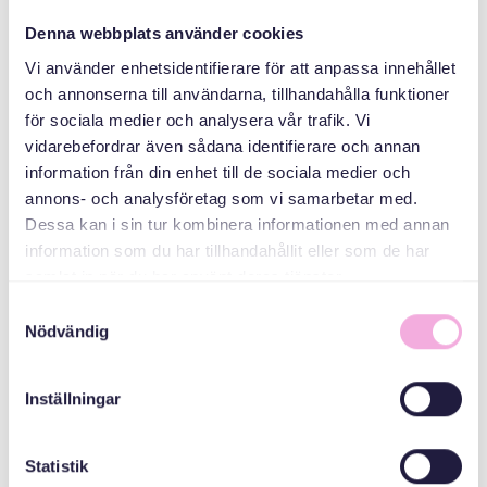
سازمان دهنده
Denna webbplats använder cookies
Vi använder enhetsidentifierare för att anpassa innehållet
och annonserna till användarna, tillhandahålla funktioner
för sociala medier och analysera vår trafik. Vi
vidarebefordrar även sådana identifierare och annan
information från din enhet till de sociala medier och
annons- och analysföretag som vi samarbetar med.
Dessa kan i sin tur kombinera informationen med annan
Svenska med baby
information som du har tillhandahållit eller som de har
samlat in när du har använt deras tjänster.
Email
bokningen@svenskamedbaby.se
Samtyckesval
Nödvändig
Inställningar
MEDARRANGÖRER
Statistik
Allmänna