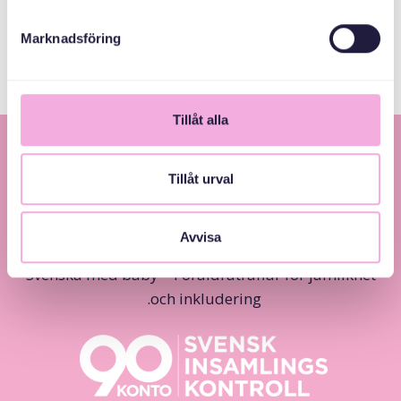
arvsfonden
Marknadsföring
Tillåt alla
Tillåt urval
Avvisa
Svenska med baby – Föräldraträffar för jämlikhet
och inkludering.