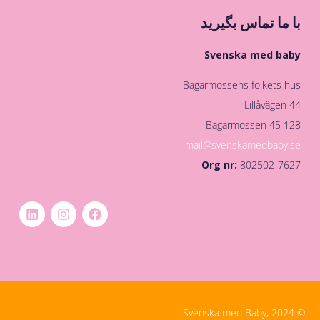
با ما تماس بگیرید
Svenska med baby
Bagarmossens folkets hus
Lillåvägen 44
128 45 Bagarmossen
mail@svenskamedbaby.se
Org nr:
802502-7627
© Svenska med Baby, 2024