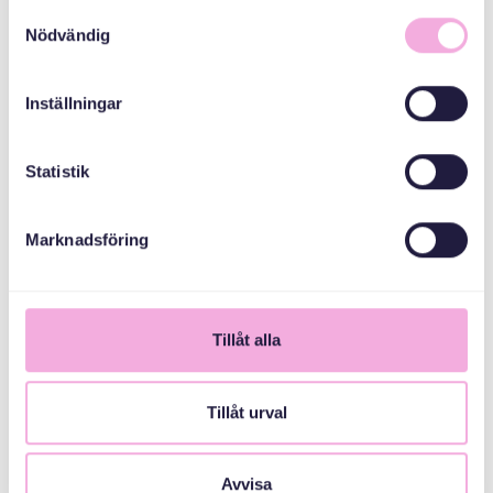
Samtyckesval
Email
Nödvändig
bokningen@svenskamedbaby.se
Inställningar
MEDARRANGÖRER
Statistik
Svenska kyrkan
Marknadsföring
Tyresö församling
Tyresö kommun
Tillåt alla
Länsstyrelsen
Stockholm
Tillåt urval
Avvisa