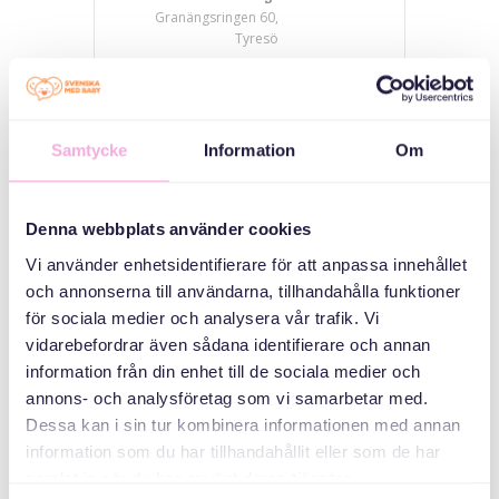
Granängsringen 60,
Tyresö
دسته بندی ها
Samtycke
Information
Om
سه نسل ملاقات می
کنند
Denna webbplats använder cookies
سازمان دهنده
Vi använder enhetsidentifierare för att anpassa innehållet
och annonserna till användarna, tillhandahålla funktioner
för sociala medier och analysera vår trafik. Vi
vidarebefordrar även sådana identifierare och annan
information från din enhet till de sociala medier och
annons- och analysföretag som vi samarbetar med.
Dessa kan i sin tur kombinera informationen med annan
information som du har tillhandahållit eller som de har
samlat in när du har använt deras tjänster.
Svenska med baby