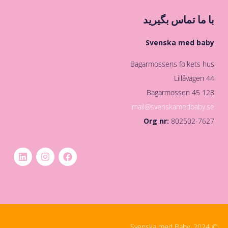
با ما تماس بگیرید
Svenska med baby
Bagarmossens folkets hus
Lillåvägen 44
128 45 Bagarmossen
mail@svenskamedbaby.se
Org nr:
802502-7627
© Svenska med Baby, 2024