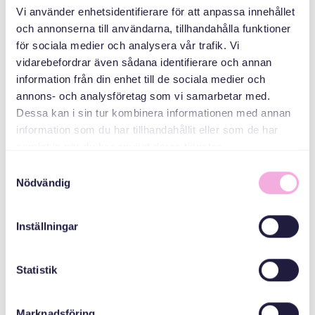
Svenska med baby
Vi använder enhetsidentifierare för att anpassa innehållet
och annonserna till användarna, tillhandahålla funktioner
Email
för sociala medier och analysera vår trafik. Vi
bokningen@svenskamedbaby.se
vidarebefordrar även sådana identifierare och annan
information från din enhet till de sociala medier och
annons- och analysföretag som vi samarbetar med.
MEDARRANGÖRER
Dessa kan i sin tur kombinera informationen med annan
information som du har tillhandahållit eller som de har
samlat in när du har använt deras tjänster.
Stockholms Stad
Samtyckesval
Nödvändig
Inställningar
فروخته شد!
Statistik
Marknadsföring