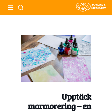
Upptäck
marmorering – en