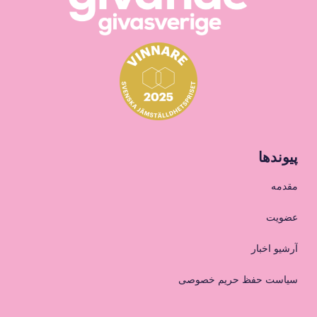
پیوندها
مقدمه
عضویت
آرشیو اخبار
سیاست حفظ حریم خصوصی