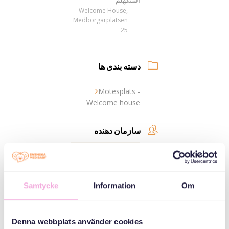
Welcome House,
Medborgarplatsen
25
دسته بندی ها
Mötesplats -
Welcome house
سازمان دهنده
Samtycke
Information
Om
Denna webbplats använder cookies