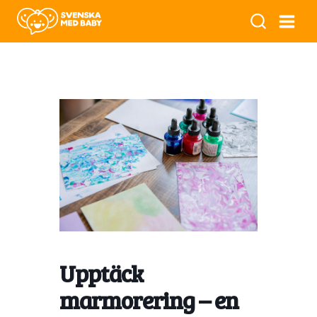
Upptäck
marmorering – en