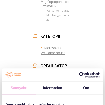
Медборгарплатсен -
Стокгольм
Welcome House,
Medborgarplatsen
25
КАТЕГОРІЇ
Mötesplats -
Welcome house
ОРГАНІЗАТОР
Samtycke
Information
Om
Denna webbplats använder cookies