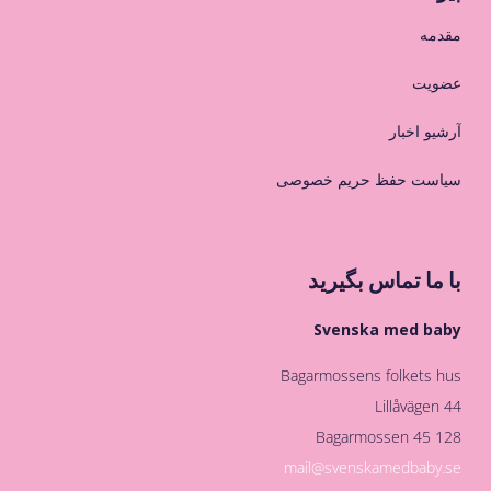
مقدمه
عضویت
آرشیو اخبار
سیاست حفظ حریم خصوصی
با ما تماس بگیرید
Svenska med baby
Bagarmossens folkets hus
Lillåvägen 44
128 45 Bagarmossen
mail@svenskamedbaby.se