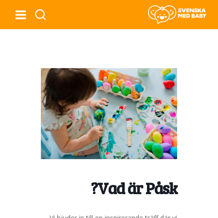
Vad är Påsk?
Vi bjuder in till en inspirerande träff där vi