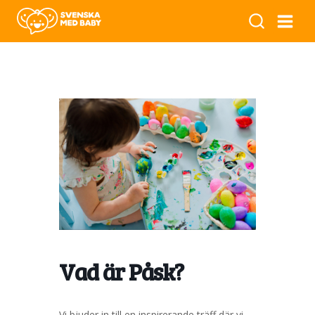
Vad är Påsk?
Vi bjuder in till en inspirerande träff där vi