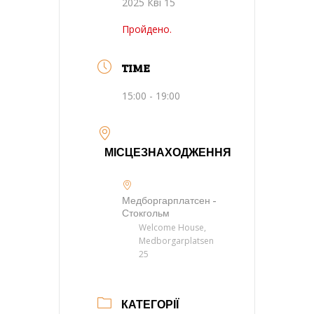
2025 Кві 15
Пройдено.
TIME
15:00 - 19:00
МІСЦЕЗНАХОДЖЕННЯ
Медборгарплатсен -
Стокгольм
Welcome House,
Medborgarplatsen
25
КАТЕГОРІЇ