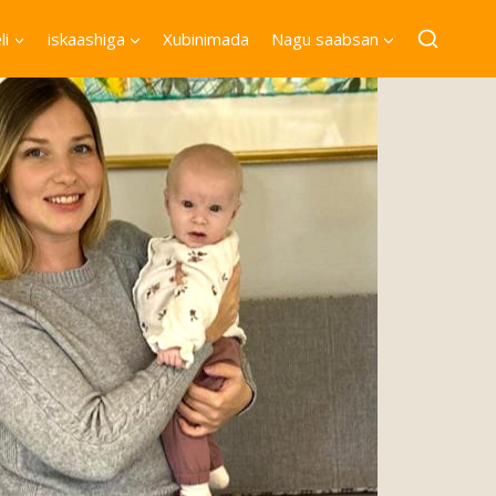
li
iskaashiga
Xubinimada
Nagu saabsan