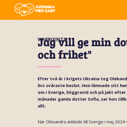
Jag vill ge min d
WARBIXINTA
och frihet"
Efter två år i krigets Ukraina tog Olekand
livs svåraste beslut. Hon lämnade sitt he
om i Sverige, höggravid och på jakt efter
månader gamla dotter Sofia, ser hon til
allt.
När Olexandra anlände till Sverige i maj 2024