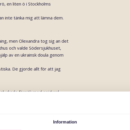
ö, en liten ö i Stockholms
an inte tänka mig att lämna dem.
aning, men Olexandra tog sig an det
khus och valde Södersjukhuset,
hjälp av en ukrainsk doula genom
iska. De gjorde allt för att jag
isslyckade försök med epidural
det svårt att amma.
m för mina svenska grannar och
an aldrig är helt ensam,” säger
Information