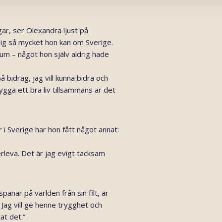
ar, ser Olexandra ljust på
sig så mycket hon kan om Sverige.
m – något hon själv aldrig hade
 på bidrag, jag vill kunna bidra och
bygga ett bra liv tillsammans är det
 i Sverige har hon fått något annat:
verleva. Det är jag evigt tacksam
anar på världen från sin filt, är
 Jag vill ge henne trygghet och
tat det.”