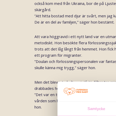
också kom med från Ukraina, bor de på Ljuster
skärgård.
”Att hitta bostad med djur är svårt, men jag k
De är en del av familjen,” säger hon bestämt.
Att vara höggravid i ett nytt land var en utm
metodiskt. Hon besökte flera förlossningssju
trots att det låg långt från hemmet. Hon fick 
ett program för migranter.
”Doulan och förlossningspersonalen var fantast
skulle känna mig trygg,” säger hon.
Men det blev inte helt smärtfritt. Efter tre m
drabbades hon av komplikationer som gjorde 
”Det var en tuff period, men jag är så tacksa
vården som hjälpte mig. Här känner man att m
hon.
Samtycke