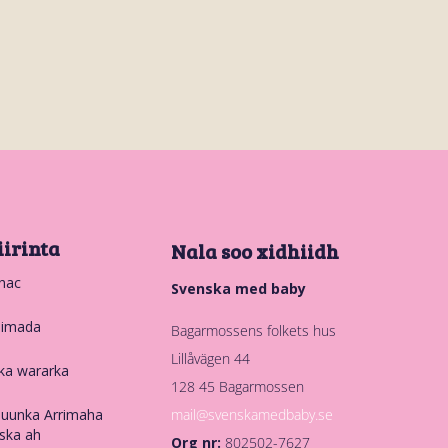
iirinta
Nala soo xidhiidh
hac
Svenska med baby
nimada
Bagarmossens folkets hus
Lillåvägen 44
ka wararka
128 45 Bagarmossen
mail@svenskamedbaby.se
uunka Arrimaha
ska ah
Org nr:
802502-7627