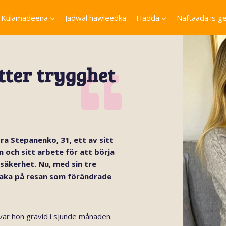
Kulamadeena
Jadwal hawleedka
Hadda
Naftaada is ge
otter trygghet
ra Stepanenko, 31, ett av sitt
m och sitt arbete för att börja
 säkerhet. Nu, med sin tre
lbaka på resan som förändrade
 var hon gravid i sjunde månaden.