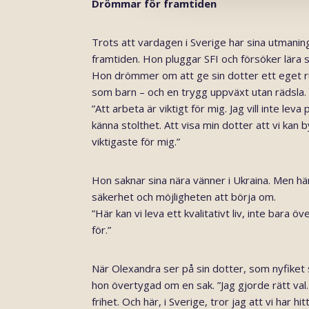
Drömmar för framtiden
Trots att vardagen i Sverige har sina utmaning
framtiden. Hon pluggar SFI och försöker lära 
Hon drömmer om att ge sin dotter ett eget ru
som barn – och en trygg uppväxt utan rädsla.
”Att arbeta är viktigt för mig. Jag vill inte leva
känna stolthet. Att visa min dotter att vi kan 
viktigaste för mig.”
Hon saknar sina nära vänner i Ukraina. Men här
säkerhet och möjligheten att börja om.
”Här kan vi leva ett kvalitativt liv, inte bara ö
för.”
När Olexandra ser på sin dotter, som nyfiket sp
hon övertygad om en sak. ”Jag gjorde rätt val.
frihet. Och här, i Sverige, tror jag att vi har hit