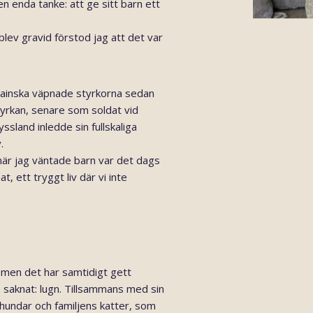
n enda tanke: att ge sitt barn ett
g blev gravid förstod jag att det var
rainska väpnade styrkorna sedan
rkan, senare som soldat vid
ssland inledde sin fullskaliga
.
 när jag väntade barn var det dags
t, ett tryggt liv där vi inte
, men det har samtidigt gett
saknat: lugn. Tillsammans med sin
hundar och familjens katter, som