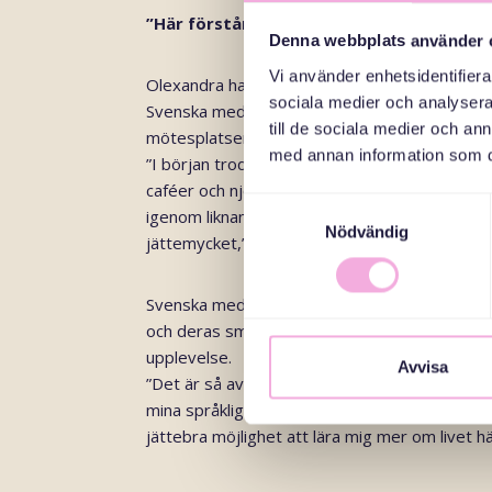
”Här förstår jag att jag inte är ensam”
Denna webbplats använder 
Vi använder enhetsidentifierar
Olexandra har hittat styrka i gemenskapen m
sociala medier och analysera 
Svenska med baby, Röda Korset och öppna försk
till de sociala medier och a
mötesplatser.
med annan information som du 
”I början trodde jag att jag var ensam om att
caféer och njöt av livet med sina bebisar. Men
Samtyckesval
igenom liknande saker. Vi kan dela erfarenhet
Nödvändig
jättemycket,” säger hon.
Svenska med babys projekt
Saddex qarni aya
och deras små barn träffar svensktalande seni
upplevelse.
Avvisa
”Det är så avslappnat att prata med äldre per
mina språkliga misstag och delar gärna med si
jättebra möjlighet att lära mig mer om livet hä