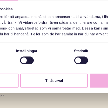
cookies
e för att anpassa innehållet och annonserna till användarna, tillh
ed andra småbarnsföräldrar.
vår trafik. Vi vidarebefordrar även sådana identifierare och anna
olor har blivit viktiga
nnons- och analysföretag som vi samarbetar med. Dessa kan i sin
har tillhandahållit eller som de har samlat in när du har använt 
 kämpa, medan alla andra satt på
 här träffar jag föräldrar som går
er och tipsa varandra. Det betyder
Inställningar
Statistik
a kulmaya
, där nyanlända föräldrar
orer, har också varit en positiv
Tillåt urval
soner. De dömer till exempel inte
g av svenska traditioner. Det är en
r.”