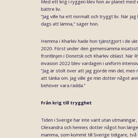
Med ett krig i ryggen klev hon av planet med e
bättre liv.
”Jag ville ha ett normalt och tryggt liv. När ja
dags att lämna,” säger hon.
Hemma i Kharkiv hade hon tjänstgjort i de uk
2020. Först under den gemensamma insatssty
frontlinjen i Donetsk och Kharkiv oblast. När Ry
invasion 2022 blev vardagen i uniform intensiv
”Jag är stolt över att jag gjorde min del, men
att tänka om. Jag ville ge min dotter något anna
behöver vara rädda.”
Från krig till trygghet
Tiden i Sverige har inte varit utan utmaningar
Olexandra och hennes dotter något hon länge 
mamma, som kommit till Sverige tidigare, två 