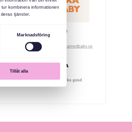
n information från din enhet
 tur kombinera informationen
deras tjänster.
Svenska med baby
Marknadsföring
iimaylka
bokningen@svenskamedbaby.se
ABAABULAYAASHA
Tillåt alla
Sanduuqa dhaxalka guud