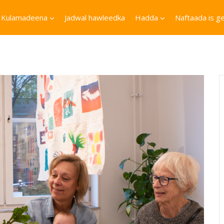
Kulamadeena
Jadwal hawleedka
Hadda
Naftaada is ge