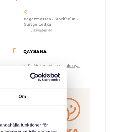
Bagarmossen - Stockholm -
Guriga dadka
Lillåvägen 44
QAYBAHA
Saddex qarni ayaa kulmaya
ABAABULAHA
Om
andahålla funktioner för