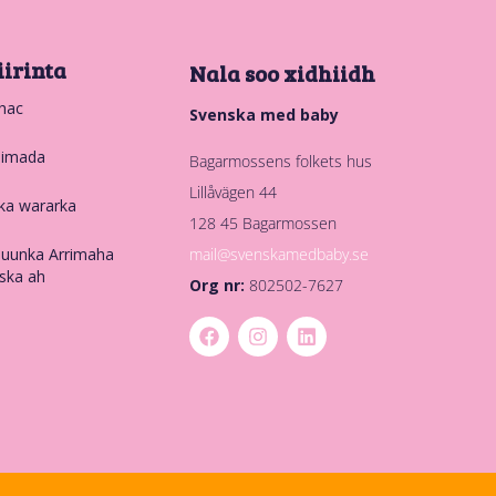
iirinta
Nala soo xidhiidh
hac
Svenska med baby
nimada
Bagarmossens folkets hus
Lillåvägen 44
ka wararka
128 45 Bagarmossen
mail@svenskamedbaby.se
uunka Arrimaha
ska ah
Org nr:
802502-7627