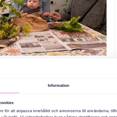
ya: Farsamooyin leh agab
Information
urto waxay ku habboon tahay da 'kasta oo ma jiraan
cookies
uhiimadu waa inaan wada baashaalno. Iyo in aan sidoo
e för att anpassa innehållet och annonserna till användarna, tillh
 dhawaan yimid ee leh caruur yar yar oo leh caruur