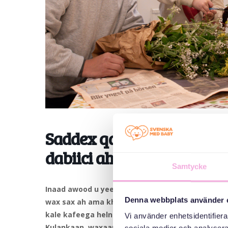
Saddex qarni ayaa kulma
dabiici ah
Samtycke
Inaad awood u yeelatid inaad gacmahaaga ku abu
Denna webbplats använder 
wax sax ah ama khalad ah marka aan tinkerno! M
kale kafeega helno, dabcan!
Vi använder enhetsidentifierar
Kulankaan, waxaan ku soo dhaweyneynaa qoysaska