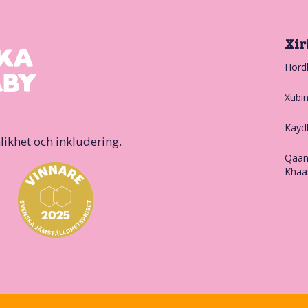
Xir
Hord
Xubi
Kayd
likhet och inkludering.
Qaan
Khaa