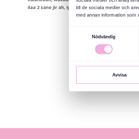
sociala medier och analysera 
ilaa 2 sano jir ah, iyo sidoo kale waayeelka ku ha
till de sociala medier och a
med annan information som du 
Samtyckesval
Nödvändig
Avvisa