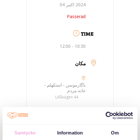
2024 اکتبر 04
Passerad
TIME
10:30 - 12:00
مکان
باگارموسن - استکهلم -
خانه مردم
Lillåvägen 44
دسته بندی ها
Samtycke
Information
Om
سه نسل ملاقات می