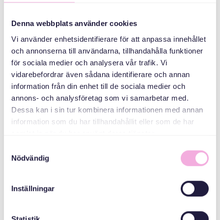
کنند
Denna webbplats använder cookies
سازمان دهنده
Vi använder enhetsidentifierare för att anpassa innehållet
och annonserna till användarna, tillhandahålla funktioner
för sociala medier och analysera vår trafik. Vi
vidarebefordrar även sådana identifierare och annan
information från din enhet till de sociala medier och
annons- och analysföretag som vi samarbetar med.
Dessa kan i sin tur kombinera informationen med annan
information som du har tillhandahållit eller som de har
Svenska med baby
samlat in när du har använt deras tjänster.
Email
Samtyckesval
bokningen@svenskamedbaby.se
Nödvändig
Inställningar
MEDARRANGÖRER
Statistik