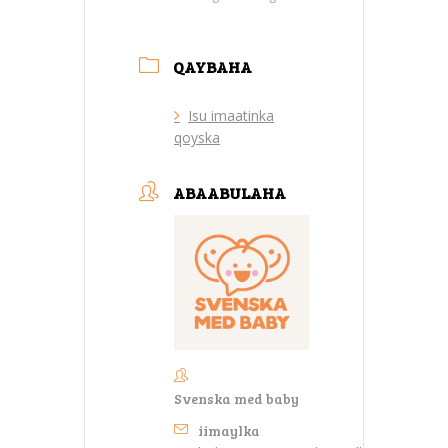
QAYBAHA
Isu imaatinka
qoyska
ABAABULAHA
Svenska med baby
iimaylka