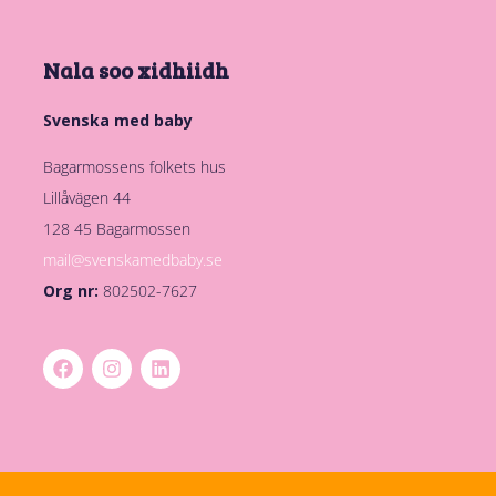
Nala soo xidhiidh
Svenska med baby
Bagarmossens folkets hus
Lillåvägen 44
128 45 Bagarmossen
mail@svenskamedbaby.se
Org nr:
802502-7627