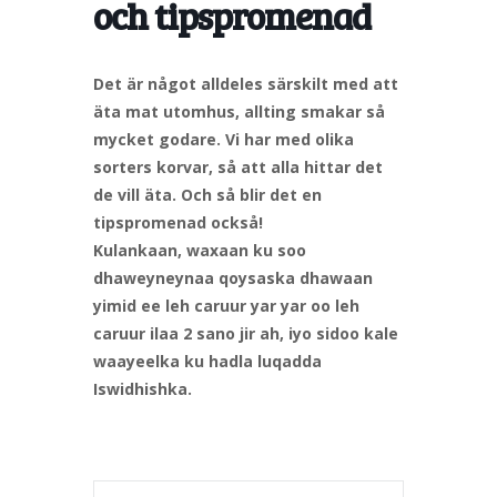
och tipspromenad
Det är något alldeles särskilt med att
äta mat utomhus, allting smakar så
mycket godare. Vi har med olika
sorters korvar, så att alla hittar det
de vill äta. Och så blir det en
tipspromenad också!
Kulankaan, waxaan ku soo
dhaweyneynaa qoysaska dhawaan
yimid ee leh caruur yar yar oo leh
caruur ilaa 2 sano jir ah, iyo sidoo kale
waayeelka ku hadla luqadda
Iswidhishka.