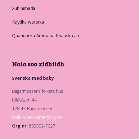
Xubinimada
Kaydka wararka
Qaanuunka Arrimaha Khaaska ah
Nala soo xidhiidh
Svenska med baby
Bagarmossens folkets hus
Lillåvägen 44
128 45 Bagarmossen
mail@svenskamedbaby.se
Org nr:
802502-7627