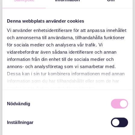
Saddex qarni ayaa
kulmaya
Denna webbplats använder cookies
Vi använder enhetsidentifierare för att anpassa innehållet
ABAABULAHA
och annonserna till användarna, tillhandahålla funktioner
för sociala medier och analysera vår trafik. Vi
vidarebefordrar även sådana identifierare och annan
information från din enhet till de sociala medier och
annons- och analysföretag som vi samarbetar med.
Dessa kan i sin tur kombinera informationen med annan
information som du har tillhandahållit eller som de har
samlat in när du har använt deras tjänster.
Svenska med baby
Samtyckesval
Nödvändig
iimaylka
bokningen@svenskamedbaby.se
Inställningar