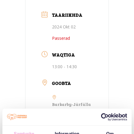
TAARIIKHDA
2024 Okt 02
Passerad
WAQTIGA
13:00 - 14:30
GOOBTA
Barkarby-Järfälla
Jaktplan 2, Järfälla
QAYBAHA
Samtycke
Information
Om