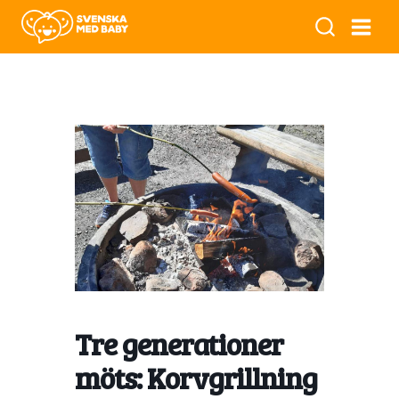
Tre generationer
möts: Korvgrillning