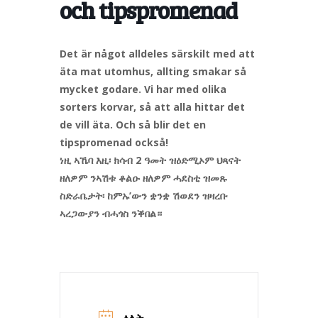
och tipspromenad
Det är något alldeles särskilt med att
äta mat utomhus, allting smakar så
mycket godare. Vi har med olika
sorters korvar, så att alla hittar det
de vill äta. Och så blir det en
tipspromenad också!
ነዚ ኣኼባ እዚ፡ ክሳብ 2 ዓመት ዝዕድሚኦም ህጻናት
ዘለዎም ንኣሽቱ ቆልዑ ዘለዎም ሓደስቲ ዝመጹ
ስድራቤታት፡ ከምኡ’ውን ቋንቋ ሽወደን ዝዛረቡ
ኣረጋውያን ብሓጎስ ንቕበል።
ዕለት