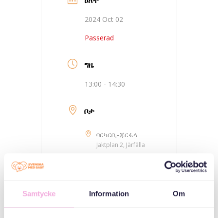
2024 Oct 02
Passerad
ግዜ
13:00 - 14:30
ቦታ
ባርካርቢ-ጃርፋላ
Jaktplan 2, Järfälla
ምድባት
Samtycke
Information
Om
ሰለስተ ወለዶ ይራኸቡ።