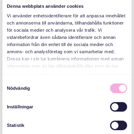
Denna webbplats använder cookies
ኣዳላዊ
Vi använder enhetsidentifierare för att anpassa innehållet
och annonserna till användarna, tillhandahålla funktioner
för sociala medier och analysera vår trafik. Vi
vidarebefordrar även sådana identifierare och annan
information från din enhet till de sociala medier och
annons- och analysföretag som vi samarbetar med.
Dessa kan i sin tur kombinera informationen med annan
information som du har tillhandahållit eller som de har
samlat in när du har använt deras tjänster.
Svenska med baby
Samtyckesval
ኢመይል
Nödvändig
bokningen@svenskamedbaby.se
Inställningar
ተሓባበርቲ ኣዳለውቲ
Statistik
Järfälla Kommun