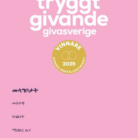
መላግቦታት
መእተዊ
ኣባልነት
ማህደር ዜና