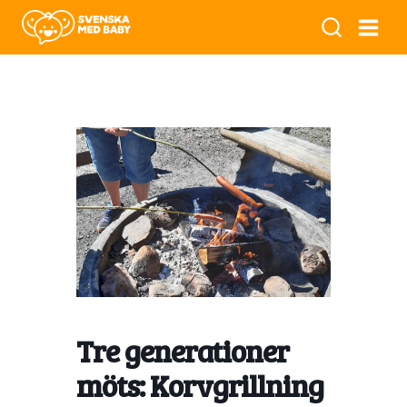
Tre generationer
möts: Korvgrillning