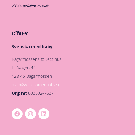
ፖሊሲ ውልቃዊ ሓበሬታ
ርኸቡና
Svenska med baby
Bagarmossens folkets hus
Lillåvägen 44
128 45 Bagarmossen
mail@svenskamedbaby.se
Org nr:
802502-7627