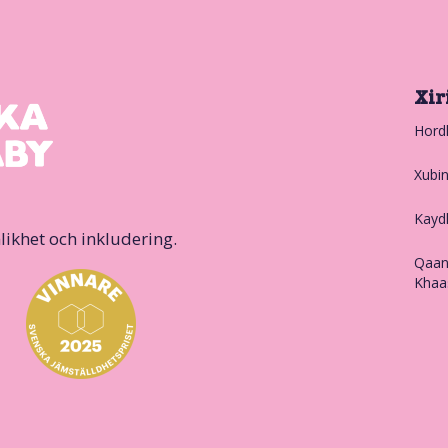
Xir
Hord
Xubi
Kayd
likhet och inkludering.
Qaan
Khaa