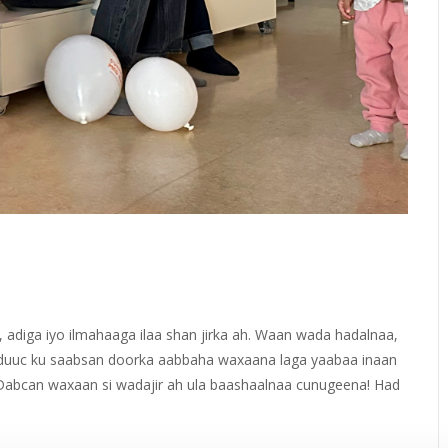
diga iyo ilmahaaga ilaa shan jirka ah. Waan wada hadalnaa,
uuc ku saabsan doorka aabbaha waxaana laga yaabaa inaan
 Dabcan waxaan si wadajir ah ula baashaalnaa cunugeena! Had