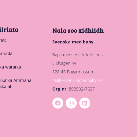
iirinta
Nala soo xidhiidh
hac
Svenska med baby
nimada
Bagarmossens folkets hus
Lillåvägen 44
ka wararka
128 45 Bagarmossen
mail@svenskamedbaby.se
uunka Arrimaha
ska ah
Org nr:
802502-7627