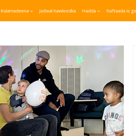
Kulamadeena
Jadwal hawleedka
Hadda
Naftaada is ge