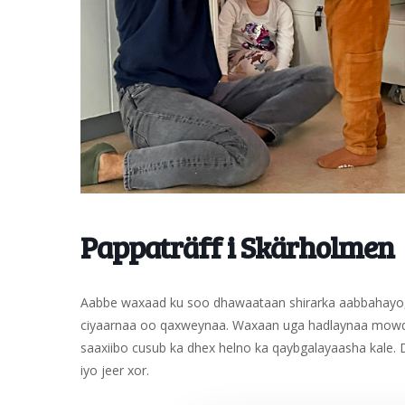
Pappaträff i Skärholmen
Aabbe waxaad ku soo dhawaataan shirarka aabbahayo, a
ciyaarnaa oo qaxweynaa. Waxaan uga hadlaynaa mowd
saaxiibo cusub ka dhex helno ka qaybgalayaasha kale.
iyo jeer xor.