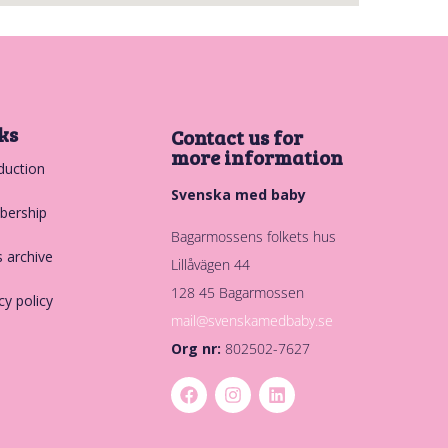
ks
Contact us for
more information
duction
Svenska med baby
ership
Bagarmossens folkets hus
 archive
Lillåvägen 44
128 45 Bagarmossen
cy policy
mail@svenskamedbaby.se
Org nr:
802502-7627