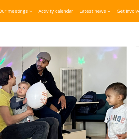
Our meetings
Activity calendar
Latest news
Get invol