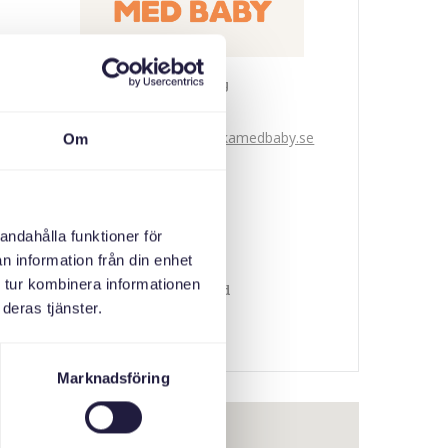
Svenska med baby
E-post
bokningen@svenskamedbaby.se
Om
CO-ORGANIZERS
andahålla funktioner för
n information från din enhet
Stockholm County
 tur kombinera informationen
Administrative Board
deras tjänster.
Marknadsföring