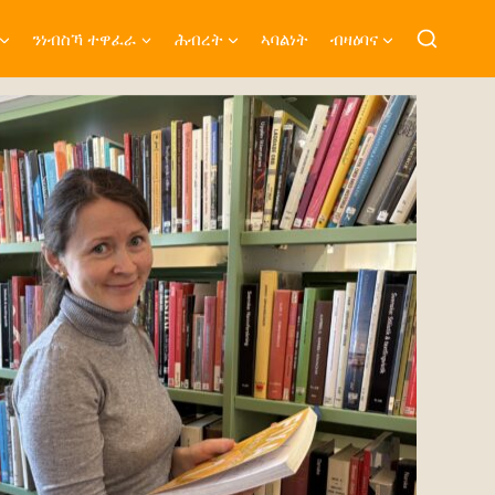
ንነብስኻ ተዋፈራ
ሕብረት
ኣባልነት
ብዛዕባና