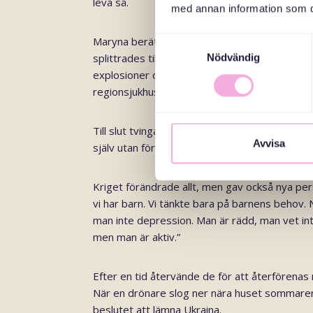
leva så.
med annan information som du 
Maryna berättar om krigsutbrottet i februari 
Samtyckesval
splittrades tillfälligt när dottern var hos morfö
Nödvändig
explosioner och kriget. När deras hem inte v
regionsjukhuset i Tjernihiv, men inte heller dä
Till slut tvingades de lämna staden via en farli
Avvisa
själv utan för sitt barn. Man vet inte vad som ä
Kriget förändrade allt, men gav också nya pers
vi har barn. Vi tänkte bara på barnens behov.
man inte depression. Man är rädd, man vet in
men man är aktiv.”
Efter en tid återvände de för att återförenas
När en drönare slog ner nära huset sommare
beslutet att lämna Ukraina.