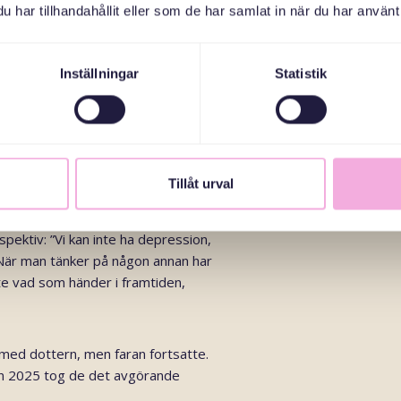
har tillhandahållit eller som de har samlat in när du har använt 
2022 som en total chock. Familjen
räldrarna. Sonen blev vittne till
Inställningar
Statistik
ar säkert sökte de skydd på
r var de säkra.
g flyktväg: ”Man är inte rädd för sig
Tillåt urval
r det rätta.”
pektiv: ”Vi kan inte ha depression,
 När man tänker på någon annan har
te vad som händer i framtiden,
 med dottern, men faran fortsatte.
n 2025 tog de det avgörande