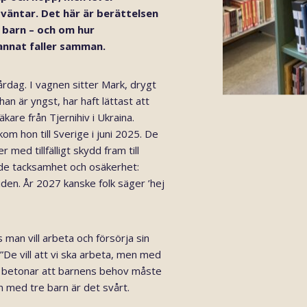
äntar. Det här är berättelsen
barn – och om hur
 annat faller samman.
årdag. I vagnen sitter Mark, drygt
han är yngst, har haft lättast att
kare från Tjernihiv i Ukraina.
m hon till Sverige i juni 2025. De
 med tillfälligt skydd fram till
de tacksamhet och osäkerhet:
tiden. År 2027 kanske folk säger ’hej
man vill arbeta och försörja sin
 ”De vill att vi ska arbeta, men med
a betonar att barnens behov måste
n med tre barn är det svårt.