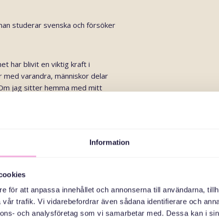
man studerar svenska och försöker
ar blivit en viktig kraft i
ar med varandra, människor delar
” Om jag sitter hemma med mitt
mig energi och hjälper mig mycket.”
m delat i två blir mindre, glädje
 som är det viktiga. För min familj
Information
 sig om oss och hjälper oss.”
gre introduktion. Det var svårt,
cookies
 kommunicera. I dag talar de
e för att anpassa innehållet och annonserna till användarna, tillh
med sig krigets erfarenheter. När
vår trafik. Vi vidarebefordrar även sådana identifierare och anna
mber och larm – och de vill inte
nnons- och analysföretag som vi samarbetar med. Dessa kan i sin