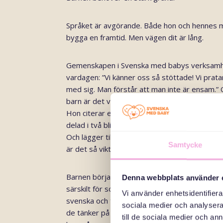
Språket är avgörande. Både hon och hennes 
bygga en framtid. Men vägen dit är lång.
Gemenskapen i Svenska med babys verksamhet h
vardagen: ”Vi känner oss så stöttade! Vi prat
med sig. Man förstår att man inte är ensam.
barn är det väldigt svårt. De här mötena ger 
Hon citerar ett ukrainskt ordspråk: ”Ett proble
delad i två blir mycket större.”
Och lägger till ”Det är medmänskligheten vi får
Samtycke
är det så viktigt att vi har människor som bryr
Barnen började snabbt i svensk skola, utan län
Denna webbplats använder 
särskilt för sonen. Men de fann andra sätt att
Vi använder enhetsidentifierar
svenska och trivs i Sverige. Samtidigt bär de 
sociala medier och analysera 
de tänker på Ukraina tänker de på drönare, bo
till de sociala medier och a