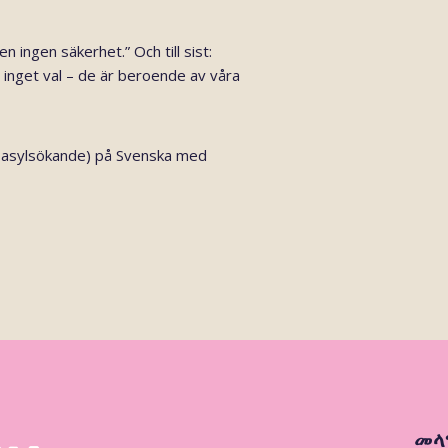
n ingen säkerhet.” Och till sist:
 inget val – de är beroende av våra
ör asylsökande) på Svenska med
መላ