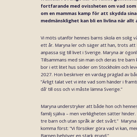
fortfarande med ovissheten om vad som v
om en mammas kamp för att skydda sina 
medmänsklighet kan bli en livlina när allt
Vi möts utanför hennes barns skola en solig v
ett år. Maryna ler och säger att han, trots att 
anpassa sig till livet i Sverige.
Maryna är ögonlä
Tillsammans med sin man och deras tre barn ko
bor i ett litet hus söder om Stockholm och lever
2027. Hon beskriver en vardag präglad av bå
”Ärligt talat vet vi inte vad som händer i fram
då’ till oss och vi måste lämna Sverige.”
Maryna understryker att både hon och hennes 
familj själva – men verkligheten sätter hinder.
tre barn och utan språk är det svårt.” Maryn
komma först: ”Vi försöker göra vad vi kan, me
Barnen behöver en stark grund.”