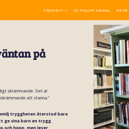
ኣኼባታትና።
ናይ ንጥፈታት ኣቆጻጽራ
እዋናዊ
 väntan på
äldigt skrämmande. Det är
 skrämmande att stanna.”
amilj tryggheten återstod bara
tt ge sina barn en trygg
ap och hopp, men lever