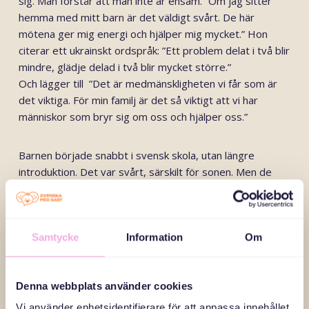
sig. Man förstår att man inte är ensam.” Om jag sitter
hemma med mitt barn är det väldigt svårt. De här
mötena ger mig energi och hjälper mig mycket.” Hon
citerar ett ukrainskt ordspråk: ”Ett problem delat i två blir
mindre, glädje delad i två blir mycket större.”
Och lägger till ”Det är medmänskligheten vi får som är
det viktiga. För min familj är det så viktigt att vi har
människor som bryr sig om oss och hjälper oss.”
Barnen började snabbt i svensk skola, utan längre
introduktion. Det var svårt, särskilt för sonen. Men de
fann andra sätt att kommunicera. I dag talar de svenska
och trivs i Sverige. Samtidigt bär de med sig krigets
erfarenheter. När de tänker på Ukraina tänker de på
Samtycke
Information
Om
drönare, bomber och larm – och de vill inte leva så.
Maryna berättar om krigsutbrottet i februari 2022 som
Denna webbplats använder cookies
en total chock. Familjen splittrades tillfälligt när dottern
Vi använder enhetsidentifierare för att anpassa innehållet