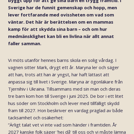
byggt upp för att ge sina barn en trygg framtid. I
Sverige har de funnit gemenskap och hopp, men
lever fortfarande med ovissheten om vad som
väntar. Det här är berättelsen om en mammas
kamp för att skydda sina barn – och om hur
medmänsklighet kan bli en livlina när allt annat
faller samman.
Vi möts utanför hennes barns skola en solig vårdag. I
vagnen sitter Mark, drygt ett år. Maryna ler och säger
att han, trots att han är yngst, har haft lättast att
anpassa sig till livet i Sverige.
Maryna är ögonläkare från
Tjernihiv i Ukraina. Tillsammans med sin man och deras
tre barn kom hon till Sverige i juni 2025. De bor i ett litet
hus söder om Stockholm och lever med tillfälligt skydd
fram till 2027. Hon beskriver en vardag präglad av både
tacksamhet och osäkerhet:
”Ärligt talat vet vi inte vad som händer i framtiden. År
2027 kanske folk säger ’hej då’ till oss och vi måste lämna