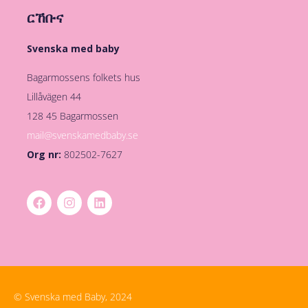
ርኸቡና
Svenska med baby
Bagarmossens folkets hus
Lillåvägen 44
128 45 Bagarmossen
mail@svenskamedbaby.se
Org nr:
802502-7627
© Svenska med Baby, 2024