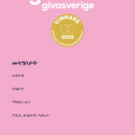
መላግቦታት
መእተዊ
ኣባልነት
ማህደር ዜና
ፖሊሲ ውልቃዊ ሓበሬታ