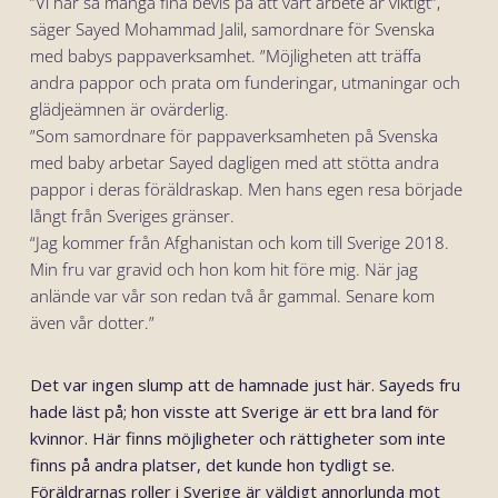
”Vi har så många fina bevis på att vårt arbete är viktigt”,
säger Sayed Mohammad Jalil, samordnare för Svenska
med babys pappaverksamhet. ”Möjligheten att träffa
andra pappor och prata om funderingar, utmaningar och
glädjeämnen är ovärderlig.
”Som samordnare för pappaverksamheten på Svenska
med baby arbetar Sayed dagligen med att stötta andra
pappor i deras föräldraskap. Men hans egen resa började
långt från Sveriges gränser.
“Jag kommer från Afghanistan och kom till Sverige 2018.
Min fru var gravid och hon kom hit före mig. När jag
anlände var vår son redan två år gammal. Senare kom
även vår dotter.”
Det var ingen slump att de hamnade just här. Sayeds fru
hade läst på; hon visste att Sverige är ett bra land för
kvinnor. Här finns möjligheter och rättigheter som inte
finns på andra platser, det kunde hon tydligt se.
Föräldrarnas roller i Sverige är väldigt annorlunda mot