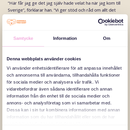
“Här får jag ge det jag själv hade velat ha när jag kom till
Sverige”, förklarar han. “Vi ger stöd och råd om allt det
praktiska man undrar över.”
Många nyanlända pappor känner att vardagen kan vara
Samtycke
Information
Om
övermäktig. Med osäkerhet kring uppehållstillstånd,
boende och ekonomi kan det vara svårt att fokusera på
föräldraskapet. Pappaträffarna är öppna för alla pappor
Denna webbplats använder cookies
med barn upp till fem år. Målet är att ungefär hälften av
deltagarna på varje träff är nya i Sverige, medan den
Vi använder enhetsidentifierare för att anpassa innehållet
andra hälften är etablerade här. Under träffarna sker ett
och annonserna till användarna, tillhandahålla funktioner
dynamiskt erfarenhets- och kunskapsutbyte mellan
för sociala medier och analysera vår trafik. Vi
papporna. Träffarna erbjuder med andra ord inte bara en
vidarebefordrar även sådana identifierare och annan
bas för information, utan också ett värdefullt socialt
information från din enhet till de sociala medier och
sammanhang. Något av det bästa Sayed vet med jobbet
annons- och analysföretag som vi samarbetar med.
är att se när pappor som aldrig tidigare mötts byter
Dessa kan i sin tur kombinera informationen med annan
kontaktuppgifter i slutet av en träff. Att hitta en
information som du har tillhandahållit eller som de har
gemenskap och kunna bygga ett socialt nätverk är viktigt
samlat in när du har använt deras tjänster.