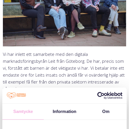
Vi har inlett ett samarbete med den digitala
marknadsföringsbyrån Leit från Göteborg. De har, precis som
vi, förstått att barnen är det viktigaste vi har. Vi betalar inte ett
endaste öre för Leits insats och ändå får vi ovärderlig hjälp att
till exempel få fler från den privata sektorn intresserade av
vårt arbete.
Så kul att ha er ombord – och hatten av till er – för ett otroligt
arbete redan.
Samtycke
Information
Om
http://www.leit.se/
ሼር ዜና፤