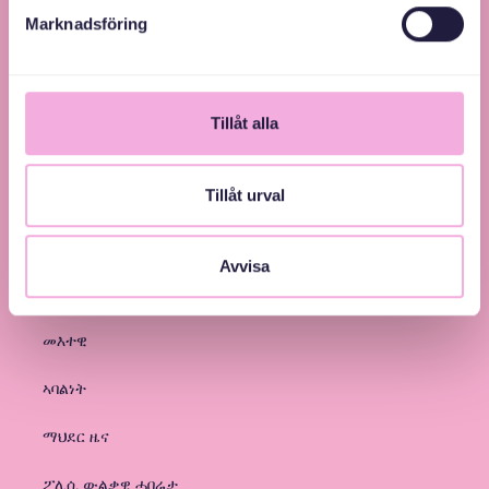
Marknadsföring
Tillåt alla
Tillåt urval
Avvisa
መላግቦታት
መእተዊ
ኣባልነት
ማህደር ዜና
ፖሊሲ ውልቃዊ ሓበሬታ