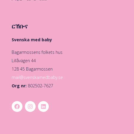
ርኸቡና
Svenska med baby
Bagarmossens folkets hus
Lillåvägen 44
128 45 Bagarmossen
mail@svenskamedbaby.se
Org nr:
802502-7627