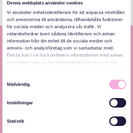
Denna webbplats använder cookies
Vi använder enhetsidentifierare för att anpassa innehållet
och annonserna till användarna, tillhandahålla funktioner
för sociala medier och analysera vår trafik. Vi
vidarebefordrar även sådana identifierare och annan
information från din enhet till de sociala medier och
annons- och analysföretag som vi samarbetar med.
Dessa kan i sin tur kombinera informationen med annan
information som du har tillhandahållit eller som de har
samlat in när du har använt deras tjänster.
Svenska med baby – Föräldraträffar för jämlikhet
Samtyckesval
Nödvändig
och inkludering.
Inställningar
Statistik