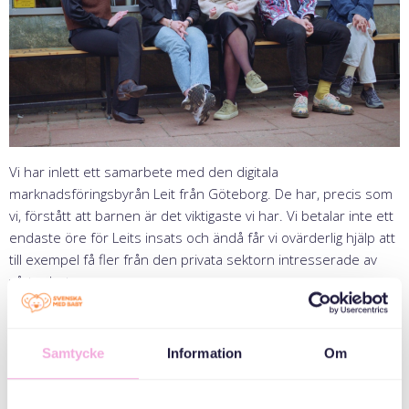
Vi har inlett ett samarbete med den digitala
marknadsföringsbyrån Leit från Göteborg. De har, precis som
vi, förstått att barnen är det viktigaste vi har. Vi betalar inte ett
endaste öre för Leits insats och ändå får vi ovärderlig hjälp att
till exempel få fler från den privata sektorn intresserade av
vårt arbete.
Så kul att ha er ombord – och hatten av till er – för ett otroligt
arbete redan.
Samtycke
Information
Om
http://www.leit.se/
Share news: