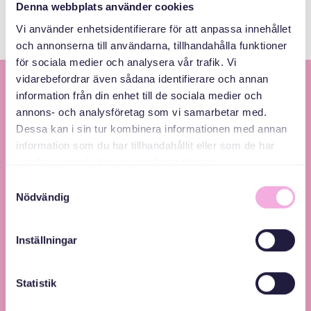
Denna webbplats använder cookies
Vi använder enhetsidentifierare för att anpassa innehållet
och annonserna till användarna, tillhandahålla funktioner
för sociala medier och analysera vår trafik. Vi
vidarebefordrar även sådana identifierare och annan
information från din enhet till de sociala medier och
annons- och analysföretag som vi samarbetar med.
Dessa kan i sin tur kombinera informationen med annan
information som du har tillhandahållit eller som de har
samlat in när du har använt deras tjänster.
Svenska med baby – Föräldraträffar för jämlikhet
Samtyckesval
Nödvändig
och inkludering.
Inställningar
Statistik