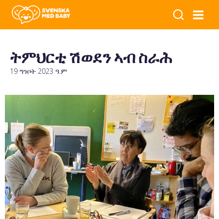
ትምህርቲ ሽወደን ኣብ ስራሕ
19 ግንቦት 2023 ዓ.ም