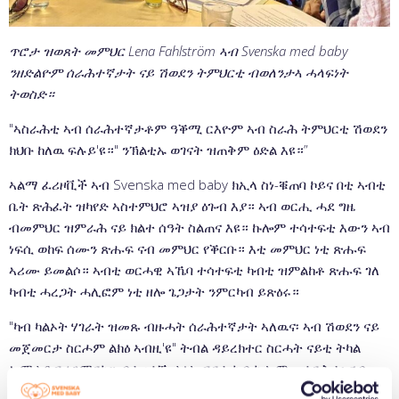
ጥሮታ ዝወጸት መምህር Lena Fahlström ኣብ Svenska med baby
ንዘድልዮም ሰራሕተኛታት ናይ ሽወደን ትምህርቲ ብወለንታኣ ሓላፍነት
ትወስድ።
"ኣስራሕቲ ኣብ ሰራሕተኛታቶም ዓቕሚ ርእዮም ኣብ ስራሕ ትምህርቲ ሽወደን
ክህቡ ከለዉ ፍሉይ'ዩ።" ንኽልቲኡ ወገናት ዝጠቅም ዕድል እዩ።”
ኣልማ ፈሪዞቪች ኣብ Svenska med baby ክኢላ ስነ-ቑጠባ ኮይና በቲ ኣብቲ
ቤት ጽሕፈት ዝካየድ ኣስተምህሮ ኣዝያ ዕጉብ እያ። ኣብ ወርሒ ሓደ ግዜ
ብመምህር ዝምራሕ ናይ ክልተ ሰዓት ስልጠና እዩ። ኩሎም ተሳተፍቲ እውን ኣብ
ነፍሲ ወከፍ ሰሙን ጽሑፍ ናብ መምህር የቕርቡ። እቲ መምህር ነቲ ጽሑፍ
ኣሪሙ ይመልሶ። ኣብቲ ወርሓዊ ኣኼባ ተሳተፍቲ ካብቲ ዝምልከቶ ጽሑፍ ገለ
ካብቲ ሓረጋት ሓሊፎም ነቲ ዘሎ ጌጋታት ንምርካብ ይጽዕሩ።
"ካብ ካልኦት ሃገራት ዝመጹ ብዙሓት ሰራሕተኛታት ኣለዉና፡ ኣብ ሽወደን ናይ
መጀመርታ ስርሖም ልክዕ ኣብዚ'ዩ" ትብል ዳይረክተር ስርሓት ናይቲ ትካል
ኤሜልያ ፍሬንማርክ። ብተወሳኺ ልዕሊ ፍርቂ ካብ ኩሎም መሳርሕታ፡ ናብ
ሽወደን ምስ መጹ፡ ብዓበይቲ ቋንቋ ሽወደን ከም ዝተማህሩ ትዛረብ።