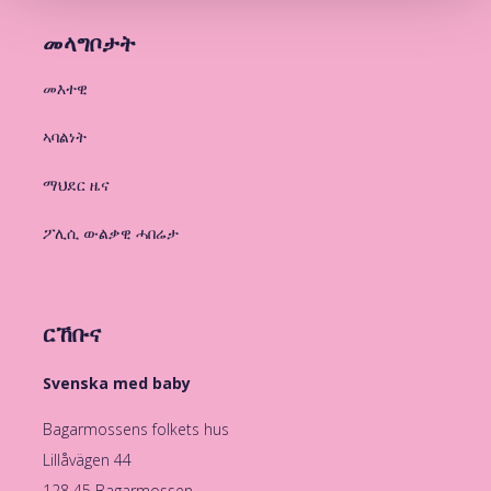
መላግቦታት
መእተዊ
ኣባልነት
ማህደር ዜና
ፖሊሲ ውልቃዊ ሓበሬታ
ርኸቡና
Svenska med baby
Bagarmossens folkets hus
Lillåvägen 44
128 45 Bagarmossen