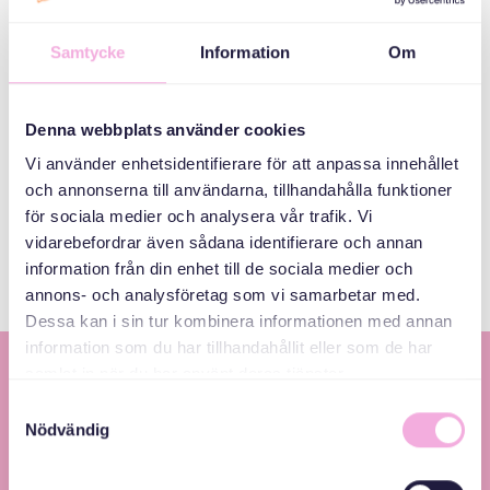
"ከም ዓቢ ሰብ ፍጹም ሓድሽ ቋንቋ ምምሃር ካብ ከም መንእሰይ ኣዝዩ
Samtycke
Information
Om
ዝኸበደ'ዩ" ትውስኽ ኣልማ "ኣነ ንኤስኤፍኣይን ኤስቪኤን ሓሊፈ፡ ግን ቀጻሊ
ዕድል ክትምዕብልን ክትለማመድን ኣለካ፡ እንተዘይኮይኑ እቲ ቋንቋ ደው ይብል"
ትብል።
Denna webbplats använder cookies
በቲ ወግዓዊ ትምህርቲ ጥራይ እኹል ኣይኮነን ትብል ኤሜልያ።
Vi använder enhetsidentifierare för att anpassa innehållet
och annonserna till användarna, tillhandahålla funktioner
"ቋንቋ ኣብ መዓልታዊ ህይወትን ኣብ ስራሕ ቦታን ብተግባር ክመሃር ኣለዎ።"
för sociala medier och analysera vår trafik. Vi
ሼር ዜና፤
vidarebefordrar även sådana identifierare och annan
information från din enhet till de sociala medier och
annons- och analysföretag som vi samarbetar med.
Dessa kan i sin tur kombinera informationen med annan
information som du har tillhandahållit eller som de har
samlat in när du har använt deras tjänster.
Samtyckesval
Nödvändig