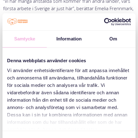
“Vi har många anställda som kommer från andra länder, vars
första arbete i Sverige är just här”, berättar Emelia Frennmark,
organisationens verksamhetschef. Hon berättar också att
mer än hälften av alla kollegor har lärt sig svenska som vuxna,
efter att de har kommit till Sverige.
Samtycke
Information
Om
“Att lära sig ett helt nytt språk som vuxen är så mycket svårare
än som ung”, fyller Alma i. “Jag klarade SFI och SVA, men man
måste ha en kontinuerlig möjlighet att utvecklas och träna,
Denna webbplats använder cookies
annars stagnerar språket.”
Vi använder enhetsidentifierare för att anpassa innehållet
Det räcker inte bara med den formella undervisningen, menar
och annonserna till användarna, tillhandahålla funktioner
Emelia.
för sociala medier och analysera vår trafik. Vi
vidarebefordrar även sådana identifierare och annan
”Språk behöver läras genom övning i vardagen och, tycker vi,
information från din enhet till de sociala medier och
på arbetsplatsen.”
annons- och analysföretag som vi samarbetar med.
Dela nyhet:
Dessa kan i sin tur kombinera informationen med annan
information som du har tillhandahållit eller som de har
samlat in när du har använt deras tjänster.