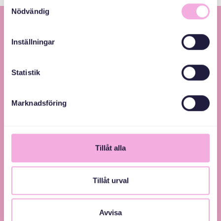
Samtyckesval
Nödvändig
Inställningar
Statistik
Svenska med baby – Föräldraträffar för jämlikhet
Marknadsföring
och inkludering.
Tillåt alla
Tillåt urval
Avvisa