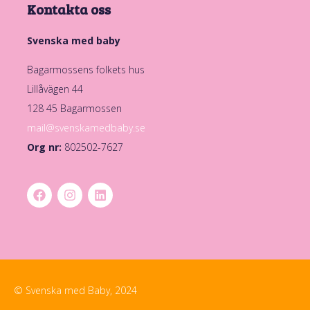
Kontakta oss
Svenska med baby
Bagarmossens folkets hus
Lillåvägen 44
128 45 Bagarmossen
mail@svenskamedbaby.se
Org nr:
802502-7627
© Svenska med Baby, 2024