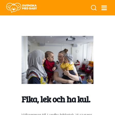
Fika, lek och ha kul.
Välkommen till Lundby bibliotek. Vi sjunger,