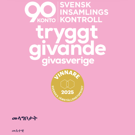
መላግቦታት
መእተዊ