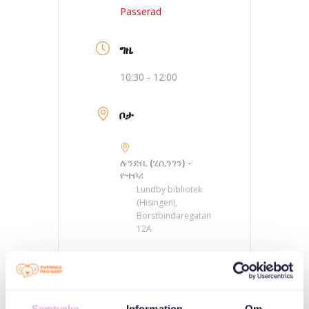
Passerad
ግዜ
10:30 - 12:00
ቦታ
ሉንድቢ (ሂሲንገን) -
ዮተቦሪ
Lundby bibliotek
(Hisingen),
Borstbindaregatan
12A
ምድባት
Samtycke
Information
Om