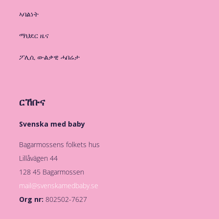
ኣባልነት
ማህደር ዜና
ፖሊሲ ውልቃዊ ሓበሬታ
ርኸቡና
Svenska med baby
Bagarmossens folkets hus
Lillåvägen 44
128 45 Bagarmossen
mail@svenskamedbaby.se
Org nr:
802502-7627