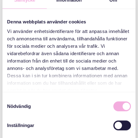
ኣኼባታት ወለዲ
ኣዳላዊ
Denna webbplats använder cookies
Vi använder enhetsidentifierare för att anpassa innehållet
och annonserna till användarna, tillhandahålla funktioner
för sociala medier och analysera vår trafik. Vi
vidarebefordrar även sådana identifierare och annan
information från din enhet till de sociala medier och
annons- och analysföretag som vi samarbetar med.
Dessa kan i sin tur kombinera informationen med annan
Svenska med baby
information som du har tillhandahållit eller som de har
samlat in när du har använt deras tjänster.
ኢመይል
bokningen@svenskamedbaby.se
Samtyckesval
Nödvändig
ተሓባበርቲ ኣዳለውቲ
Inställningar