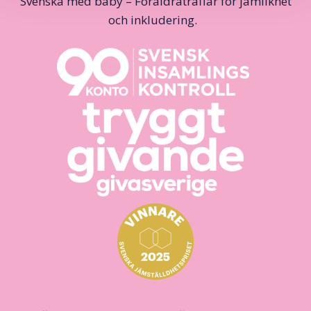
Svenska med baby – Föräldraträffar för jämlikhet
och inkludering.