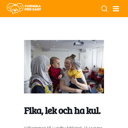
Fika, lek och ha kul.
Välkommen till Lundby bibliotek. Vi sjunger,