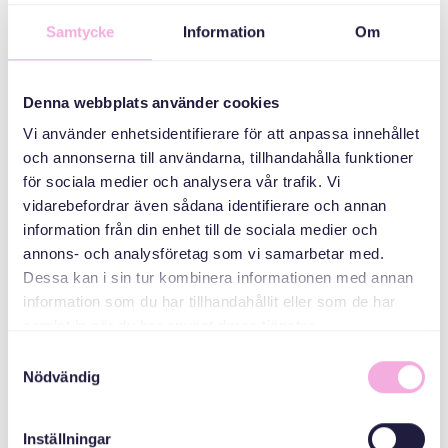
Ebeveyn
toplantıları
Samtycke
Information
Om
ORGANIZATÖR
Denna webbplats använder cookies
Vi använder enhetsidentifierare för att anpassa innehållet
och annonserna till användarna, tillhandahålla funktioner
för sociala medier och analysera vår trafik. Vi
vidarebefordrar även sådana identifierare och annan
information från din enhet till de sociala medier och
annons- och analysföretag som vi samarbetar med.
Dessa kan i sin tur kombinera informationen med annan
Svenska med baby
information som du har tillhandahållit eller som de har
E-Posta
samlat in när du har använt deras tjänster.
bokningen@svenskamedbaby.se
Samtyckesval
Nödvändig
ORTAK
Inställningar
ORGANIZATÖRLER