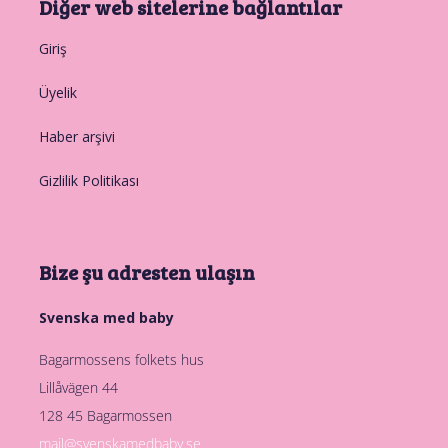
Diğer web sitelerine bağlantılar
Giriş
Üyelik
Haber arşivi
Gizlilik Politikası
Bize şu adresten ulaşın
Svenska med baby
Bagarmossens folkets hus
Lillåvägen 44
128 45 Bagarmossen
mail@svenskamedbaby.se