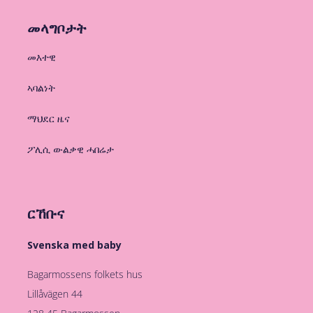
መላግቦታት
መእተዊ
ኣባልነት
ማህደር ዜና
ፖሊሲ ውልቃዊ ሓበሬታ
ርኸቡና
Svenska med baby
Bagarmossens folkets hus
Lillåvägen 44