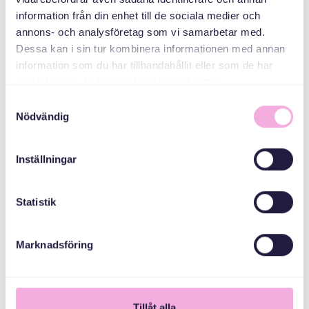
information från din enhet till de sociala medier och
ተሓባበርቲ ኣዳለውቲ
annons- och analysföretag som vi samarbetar med.
Dessa kan i sin tur kombinera informationen med annan
information som du har tillhandahållit eller som de har
Stockholms Stad
samlat in när du har använt deras tjänster.
Samtyckesval
Nödvändig
Inställningar
Statistik
Marknadsföring
Tillåt alla
1