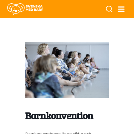
Barnkonvention
Barnkonventionen är en viktig och