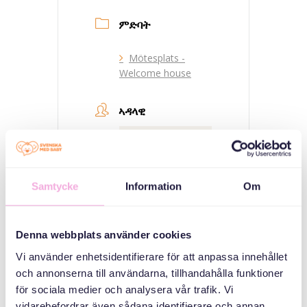
ምድባት
Mötesplats -
Welcome house
ኣዳላዊ
Samtycke
Information
Om
Denna webbplats använder cookies
Svenska med baby
Vi använder enhetsidentifierare för att anpassa innehållet
ኢመይል
och annonserna till användarna, tillhandahålla funktioner
bokningen@svenskamedbaby.se
för sociala medier och analysera vår trafik. Vi
vidarebefordrar även sådana identifierare och annan