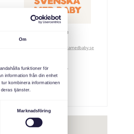
Svenska med baby
Om
E-post
bokningen@svenskamedbaby.se
MEDARRANGÖRER
andahålla funktioner för
n information från din enhet
Stockholms Stad
 tur kombinera informationen
deras tjänster.
Marknadsföring