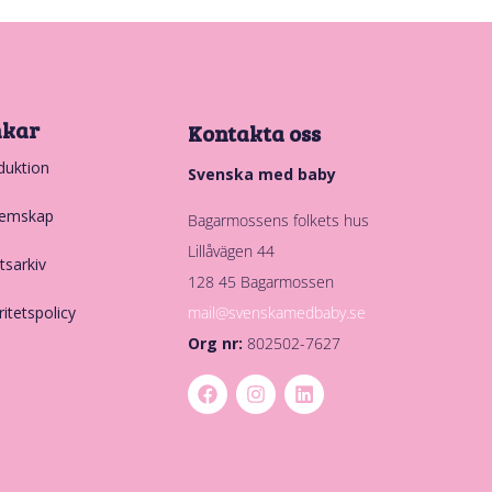
nkar
Kontakta oss
duktion
Svenska med baby
emskap
Bagarmossens folkets hus
Lillåvägen 44
tsarkiv
128 45 Bagarmossen
mail@svenskamedbaby.se
ritetspolicy
Org nr:
802502-7627