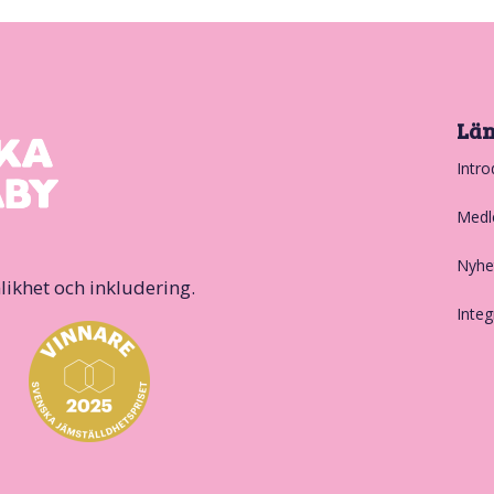
Lä
Intro
Medl
Nyhe
likhet och inkludering.
Integ