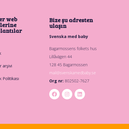
er web
Bize şu adresten
elerine
ulaşın
lantılar
Svenska med baby
Bagarmossens folkets hus
k
Lillåvägen 44
128 45 Bagarmossen
 arşivi
mail@svenskamedbaby.se
ik Politikası
Org nr:
802502-7627