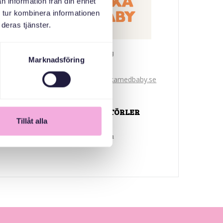
n information från din enhet
 tur kombinera informationen
deras tjänster.
Svenska med baby
Marknadsföring
E-Posta
bokningen@svenskamedbaby.se
ORTAK ORGANIZATÖRLER
Tillåt alla
Ulusal Miras Fonu