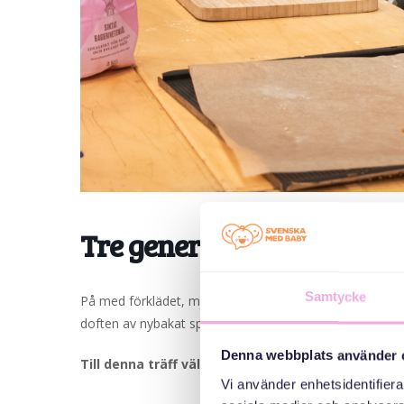
Tre generationer möts: B
Samtycke
På med förklädet, mjöla in händerna och häng med på et
doften av nybakat sprider sig i luften. Och det bästa av 
Denna webbplats använder 
Till denna träff välkomnar vi småbarnsfamiljer me
Vi använder enhetsidentifierar