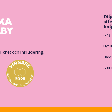
Diğ
sit
bağ
Giriş
Üyeli
likhet och inkludering.
Haber
Gizlil