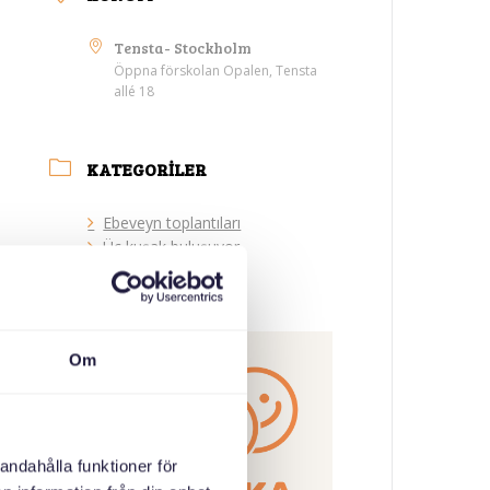
Tensta- Stockholm
Öppna förskolan Opalen, Tensta
allé 18
KATEGORILER
Ebeveyn toplantıları
Üç kuşak buluşuyor
ORGANIZATÖR
Om
andahålla funktioner för