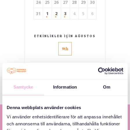
24
25
26
27
28
29
30
31
1
2
3
4
5
6
ETKINLIKLER IÇIN AĞUSTOS
9th
Etkinlik Yok
Samtycke
Information
Om
Denna webbplats använder cookies
Vi använder enhetsidentifierare för att anpassa innehållet
och annonserna till användarna, tillhandahålla funktioner