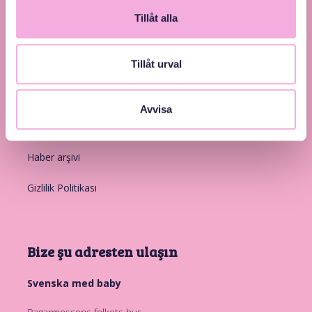
Tillåt alla
Diğer web sitelerine bağlantılar
Tillåt urval
Giriş
Avvisa
Üyelik
Haber arşivi
Gizlilik Politikası
Bize şu adresten ulaşın
Svenska med baby