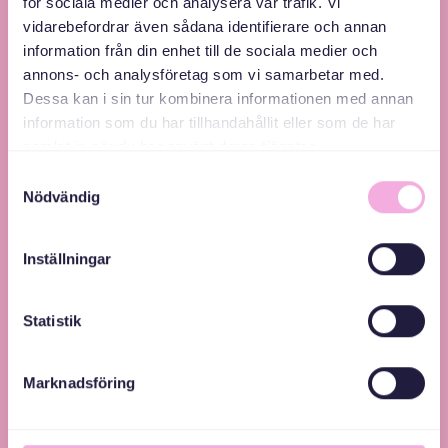
för sociala medier och analysera vår trafik. Vi
vidarebefordrar även sådana identifierare och annan
information från din enhet till de sociala medier och
annons- och analysföretag som vi samarbetar med.
Svenska med baby – Föräldraträffar för jämlikhet
Dessa kan i sin tur kombinera informationen med annan
och inkludering.
information som du har tillhandahållit eller som de har
samlat in när du har använt deras tjänster.
Samtyckesval
Nödvändig
Inställningar
Statistik
Marknadsföring