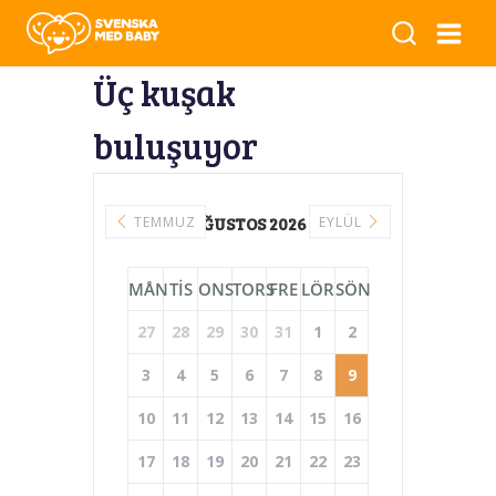
Üç kuşak
buluşuyor
TEMMUZ
AĞUSTOS 2026
EYLÜL
MÅN
TIS
ONS
TORS
FRE
LÖR
SÖN
27
28
29
30
31
1
2
3
4
5
6
7
8
9
10
11
12
13
14
15
16
17
18
19
20
21
22
23