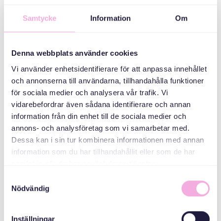
toplantıları
Üç kuşak
Samtycke
Information
Om
buluşuyor
ORGANIZATÖR
Denna webbplats använder cookies
Vi använder enhetsidentifierare för att anpassa innehållet
och annonserna till användarna, tillhandahålla funktioner
för sociala medier och analysera vår trafik. Vi
vidarebefordrar även sådana identifierare och annan
information från din enhet till de sociala medier och
annons- och analysföretag som vi samarbetar med.
Dessa kan i sin tur kombinera informationen med annan
information som du har tillhandahållit eller som de har
Svenska med baby
samlat in när du har använt deras tjänster.
E-Posta
Samtyckesval
bokningen@svenskamedbaby.se
Nödvändig
Inställningar