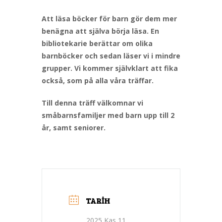
Att läsa böcker för barn gör dem mer
benägna att själva börja läsa. En
bibliotekarie berättar om olika
barnböcker och sedan läser vi i mindre
grupper. Vi kommer självklart att fika
också, som på alla våra träffar.
Till denna träff välkomnar vi
småbarnsfamiljer med barn upp till 2
år, samt seniorer.
TARIH
2025 Kas 11