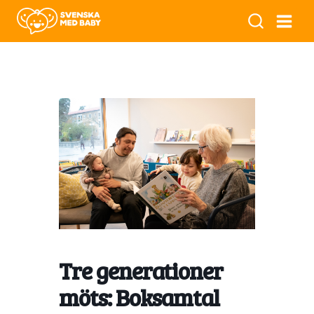
Tre generationer
möts: Boksamtal