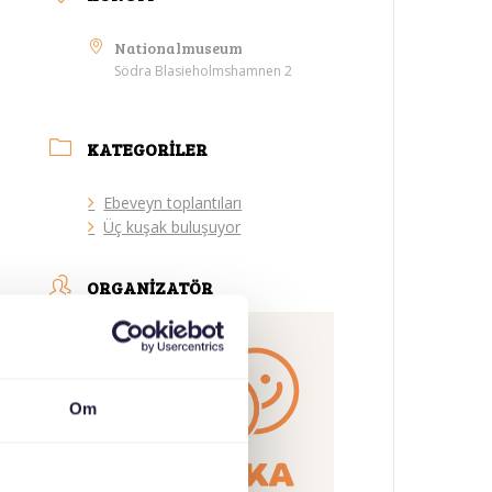
Nationalmuseum
Södra Blasieholmshamnen 2
KATEGORILER
Ebeveyn toplantıları
Üç kuşak buluşuyor
ORGANIZATÖR
Om