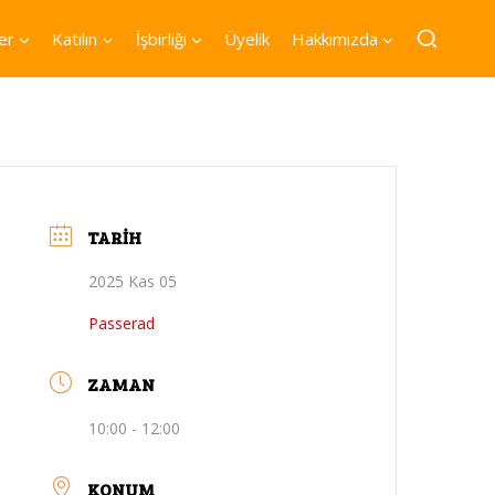
er
Katılın
İşbirliği
Üyelik
Hakkımızda
TARIH
2025 Kas 05
Passerad
ZAMAN
10:00 - 12:00
KONUM