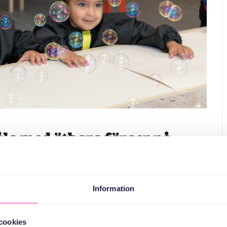
åla med ätbara färger på
där vi tillsammans utforskar och inspireras. Som avslutning får
Information
färger – en rolig och smakfull upplevelse!
cookies