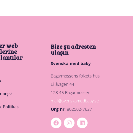
er web
Bize şu adresten
elerine
ulaşın
lantılar
Svenska med baby
Bagarmossens folkets hus
k
Lillåvägen 44
128 45 Bagarmossen
 arşivi
mail@svenskamedbaby.se
ik Politikası
Org nr:
802502-7627