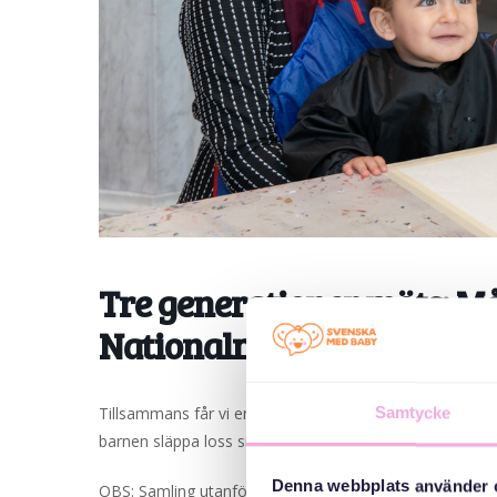
Tre generationer möts: M
Nationalmuseet
Tillsammans får vi en spännande guidad tur på museet, 
Samtycke
barnen släppa loss sin kreativitet och måla med ätbara 
Denna webbplats använder 
OBS: Samling utanför vid entrén 09.50.