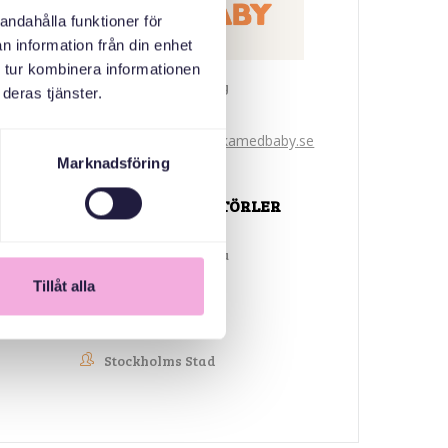
andahålla funktioner för
n information från din enhet
 tur kombinera informationen
Svenska med baby
deras tjänster.
E-Posta
bokningen@svenskamedbaby.se
Marknadsföring
ORTAK ORGANIZATÖRLER
Ulusal Miras Fonu
Tillåt alla
Nationalmuseum
Stockholms Stad