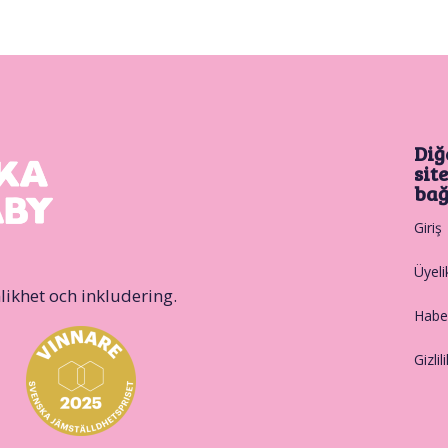
Diğ
sit
bağ
Giriş
Üyeli
likhet och inkludering.
Haber
Gizlil