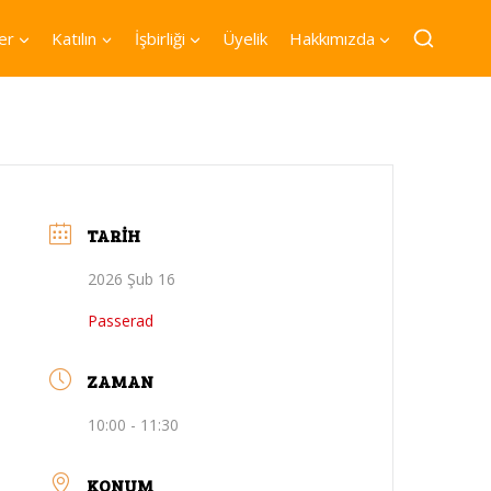
er
Katılın
İşbirliği
Üyelik
Hakkımızda
TARIH
2026 Şub 16
Passerad
ZAMAN
10:00 - 11:30
KONUM