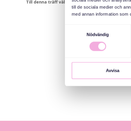
sociala medier och analysera 
Till denna träff välkomnar vi småbarnsfamiljer me
till de sociala medier och a
med annan information som du 
Samtyckesval
Nödvändig
Avvisa