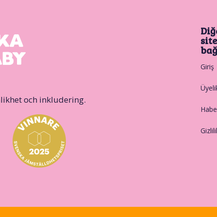
Diğ
sit
bağ
Giriş
Üyeli
likhet och inkludering.
Haber
Gizlil