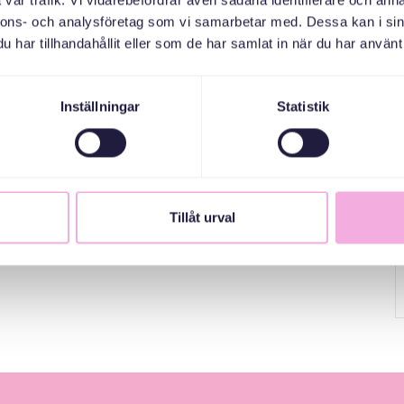
vår trafik. Vi vidarebefordrar även sådana identifierare och anna
d barn upp till 2 år, samt svensktalande seniorer.
nnons- och analysföretag som vi samarbetar med. Dessa kan i sin
har tillhandahållit eller som de har samlat in när du har använt 
Inställningar
Statistik
Tillåt urval