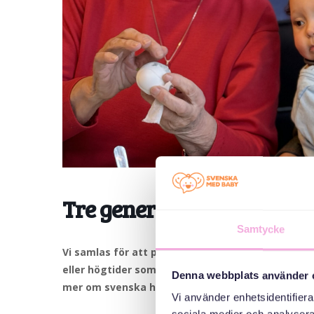
Tre generationer möts: T
Samtycke
Vi samlas för att prata om traditioner och högt
eller högtider som du firar? Vad innebär de för dig
Denna webbplats använder 
mer om svenska högtider.
Vi använder enhetsidentifierar