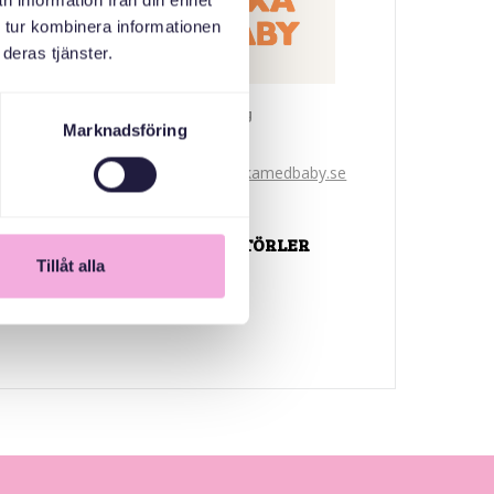
n information från din enhet
 tur kombinera informationen
deras tjänster.
Svenska med baby
Marknadsföring
E-Posta
bokningen@svenskamedbaby.se
ORTAK ORGANIZATÖRLER
Tillåt alla
Järfälla Kommun