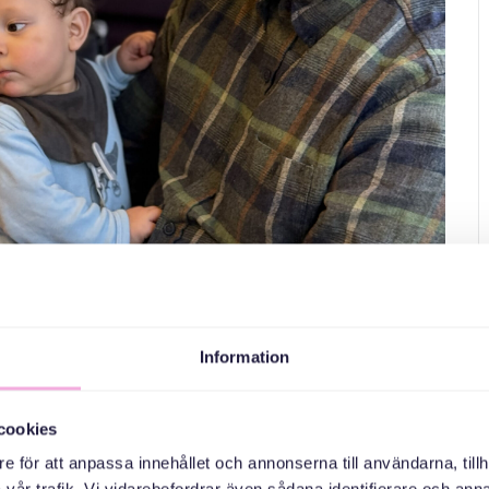
raditioner (Ramadan)
Information
ider som Ramadan
.
Har du några särskilda traditioner
? Vi delar berättelser, mat och traditioner, och lär oss
cookies
e för att anpassa innehållet och annonserna till användarna, tillh