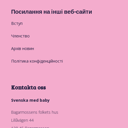
Посилання на інші веб-сайти
Вступ
Членство
Архів новин
Політика конфіденційності
Kontakta oss
Svenska med baby
Bagarmossens folkets hus
Lillåvägen 44