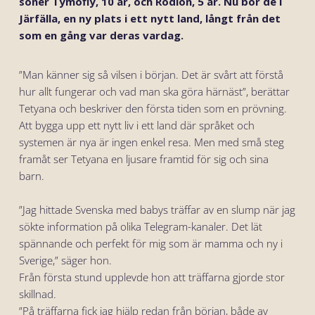
söner Tymofiy, 10 år, och Rodion, 5 år. Nu bor de i
Järfälla, en ny plats i ett nytt land, långt från det
som en gång var deras vardag.
”Man känner sig så vilsen i början. Det är svårt att förstå
hur allt fungerar och vad man ska göra härnäst”, berättar
Tetyana och beskriver den första tiden som en prövning.
Att bygga upp ett nytt liv i ett land där språket och
systemen är nya är ingen enkel resa. Men med små steg
framåt ser Tetyana en ljusare framtid för sig och sina
barn.
”Jag hittade Svenska med babys träffar av en slump när jag
sökte information på olika Telegram-kanaler. Det lät
spännande och perfekt för mig som är mamma och ny i
Sverige,” säger hon.
Från första stund upplevde hon att träffarna gjorde stor
skillnad.
”På träffarna fick jag hjälp redan från början, både av