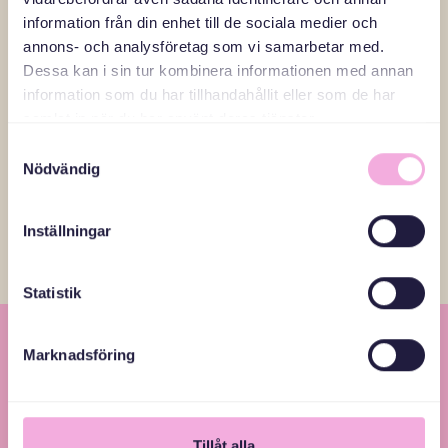
”Det är ett jättebra sätt att få kontakt med andra, höra om
information från din enhet till de sociala medier och
andras erfarenheter och bara bryta känslan av isolering.
annons- och analysföretag som vi samarbetar med.
Det betyder så mycket att inte känna sig ensam.”
Dessa kan i sin tur kombinera informationen med annan
information som du har tillhandahållit eller som de har
samlat in när du har använt deras tjänster.
Läs fler reportage
Samtyckesval
Nödvändig
Inställningar
Statistik
Marknadsföring
Tillåt alla