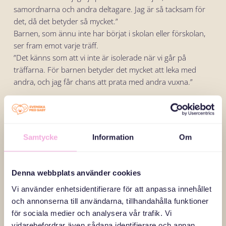
samordnarna och andra deltagare. Jag är så tacksam för
det, då det betyder så mycket.”
Barnen, som ännu inte har börjat i skolan eller förskolan,
ser fram emot varje träff.
”Det känns som att vi inte är isolerade när vi går på
träffarna. För barnen betyder det mycket att leka med
andra, och jag får chans att prata med andra vuxna.”
Hon beskriver tiden i Sverige som en balans mellan att
anpassa sig till ett helt nytt samhälle och att hitta en
meningsfull vardagsrytm.
Samtycke
Information
Om
”I Ukraina hade jag ett snabbare tempo och var van att
alltid ha något att göra. Jag skulle önska att det gick fortare
att komma in i samhället, men allt tar sin tid.”
Denna webbplats använder cookies
Trots osäkerhet och utmaningar ser Tetyana positivt på
Vi använder enhetsidentifierare för att anpassa innehållet
framtiden. Hon uppmuntrar andra nyanlända att våga ta
och annonserna till användarna, tillhandahålla funktioner
steget ut och söka kontakt med andra genom olika
för sociala medier och analysera vår trafik. Vi
nätverk.
vidarebefordrar även sådana identifierare och annan