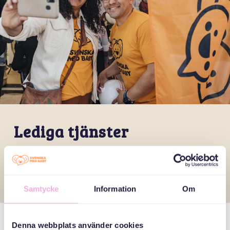
Lediga tjänster
Vi söker nu 2 pappa-ambassadörer till vår
pappaverksamhet i Vårberg/Skärholmen. Uppdraget är
arvoderat.
Läs mer och ansök här
.
Samtycke
Information
Om
Denna webbplats använder cookies