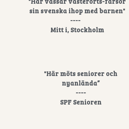
"Här vässar västerorts-farsor
sin svenska ihop med barnen"
----
Mitt i, Stockholm
"Här möts seniorer och
nyanlända”
----
SPF Senioren