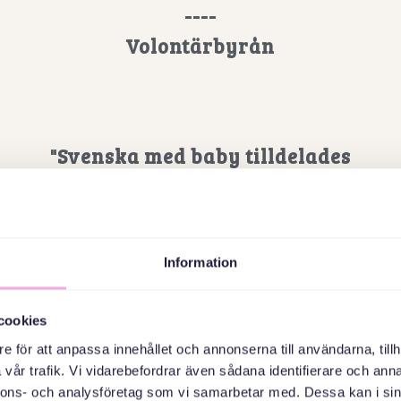
----
Volontärbyrån
"Svenska med baby tilldelades
under onsdagskvällen
Svenska Jämställdhetspriset
2025."
Information
----
Via TT
cookies
e för att anpassa innehållet och annonserna till användarna, tillh
vår trafik. Vi vidarebefordrar även sådana identifierare och anna
nnons- och analysföretag som vi samarbetar med. Dessa kan i sin