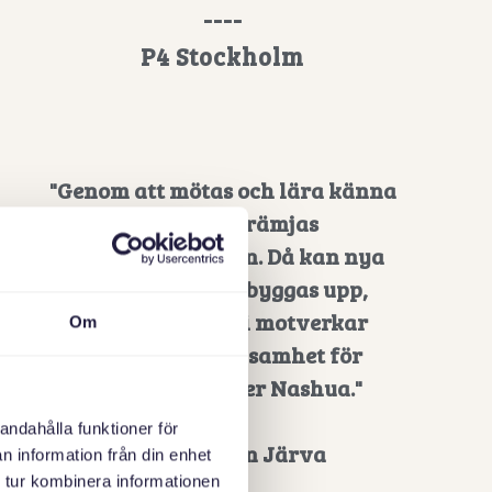
----
P4 Stockholm
"Genom att mötas och lära känna
varandra främjas
språkutvecklingen. Då kan nya
sociala nätverk byggas upp,
samtidigt som vi motverkar
Om
isolering och ensamhet för
seniorerna, säger Nashua."
----
andahålla funktioner för
Nyhetsbyrån Järva
n information från din enhet
 tur kombinera informationen