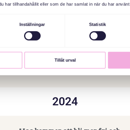
har tillhandahållit eller som de har samlat in när du har använt 
Sång, fika och snack.
Integrationsprojektet "Tre
Inställningar
Statistik
generationer möts" är ett sätt
att umgås över
generationsgränserna.
----
Tillåt urval
Mitt i, Stockholm
2024