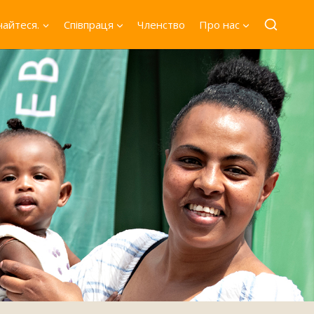
айтеся.
Співпраця
Членство
Про нас