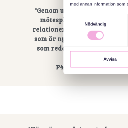
med annan information som du 
"Genom unika metoder och
Samtyckesval
mötesplatser skapar de
Nödvändig
relationer mellan föräldrar
som är nya i Sverige och de
som redan är etablerade"
----
Avvisa
P4 Stockholm