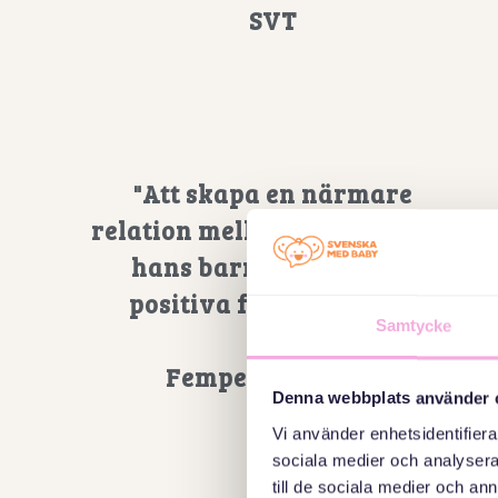
SVT
"Att skapa en närmare
relation mellan en pappa och
hans barn kan leda till
positiva förändringar"
Samtycke
----
Fempers Nyheter
Denna webbplats använder 
Vi använder enhetsidentifierar
sociala medier och analysera 
till de sociala medier och a