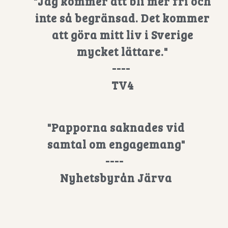
"Jag kommer att bli mer fri och
inte så begränsad. Det kommer
att göra mitt liv i Sverige
mycket lättare."
----
TV4
"Papporna saknades vid
samtal om engagemang"
----
Nyhetsbyrån Järva