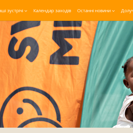
ші зустрічі
Календар заходів
Останні новини
Долуч