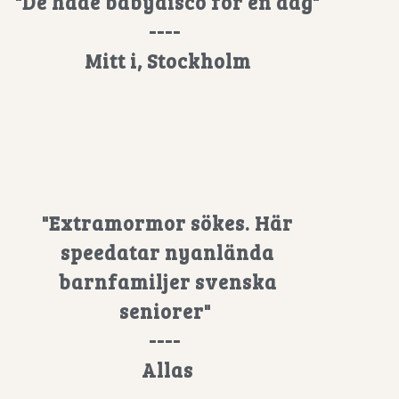
"De hade babydisco för en dag"
----
Mitt i, Stockholm
"Extramormor sökes. Här
speedatar nyanlända
barnfamiljer svenska
seniorer"
----
Allas