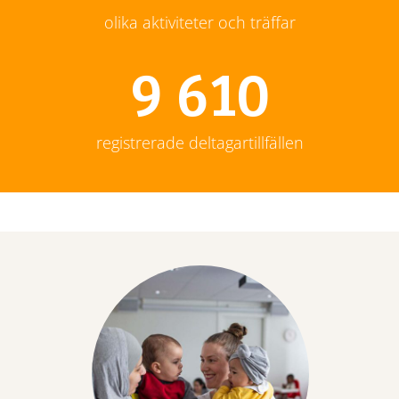
olika aktiviteter och träffar
10 284
registrerade deltagartillfällen