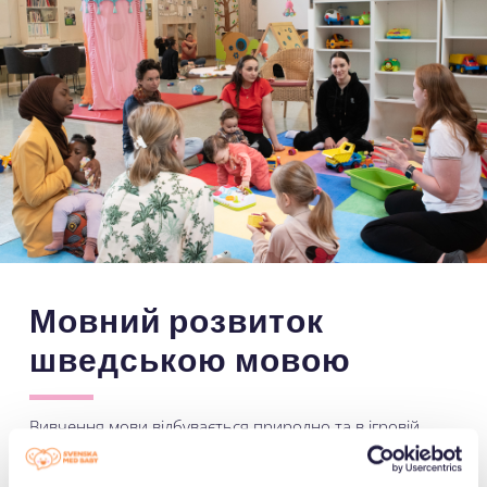
Мовний розвиток
шведською мовою
Вивчення мови відбувається природно та в ігровій
формі через бесіди на різні теми під час наших
зустрічей. Воно також продовжується під час кави та