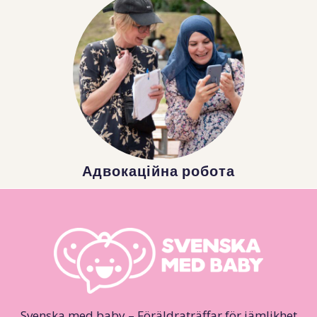
Адвокаційна робота
Svenska med baby – Föräldraträffar för jämlikhet