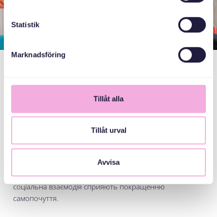
Statistik
Marknadsföring
Благополуччя
Tillåt alla
Благополуччя - це ключова мета, яка формує основу
для досягнення інших цілей. Коли благополуччя під
загрозою, вивчення нової мови, впевнене батьківство,
Tillåt urval
вихід на ринок праці та налагодження нових зв'язків
стають складними завданнями. Наші зустрічі
Avvisa
проходять у теплій і доброзичливій атмосфері, де
кожен може почуватися в безпеці. Спільнота та
соціальна взаємодія сприяють покращенню
самопочуття.