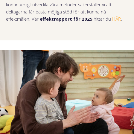
kontinuerligt utveckla våra metoder säkerställer vi att
deltagarna får bästa möjliga stöd för att kunna nå
effektmålen. Vår
effektrapport för 2025
hittar du
HÄR
.