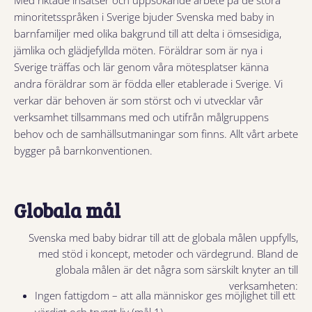
minoritetsspråken i Sverige bjuder Svenska med baby in
barnfamiljer med olika bakgrund till att delta i ömsesidiga,
jämlika och glädjefyllda möten. Föräldrar som är nya i
Sverige träffas och lär genom våra mötesplatser känna
andra föräldrar som är födda eller etablerade i Sverige. Vi
verkar där behoven är som störst och vi utvecklar vår
verksamhet tillsammans med och utifrån målgruppens
behov och de samhällsutmaningar som finns. Allt vårt arbete
bygger på barnkonventionen.
Globala mål
Svenska med baby bidrar till att de globala målen uppfylls,
med stöd i koncept, metoder och värdegrund. Bland de
globala målen är det några som särskilt knyter an till
verksamheten:
Ingen fattigdom – att alla människor ges möjlighet till ett