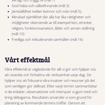
värdigt och tryggt liv (mål 1)
God hälsa och välbefinnande (mål 3)
Jämställdhet mellan kvinnor och män (mål 5),
Minskad ojämlikhet där alla har lika rättigheter och
möjligheter oberoende av till exempel kön, etnicitet,
religion, funktionsvariation, ålder och annan ställning
(mål 10)
Fredliga och inkluderande samhällen (mål 16)
Vårt effektmål
Våra effektmål är vägledande för allt vi gör och hjälper oss
att utveckla och förbättra vår verksamhet varje dag. De
hjälper oss att fokusera våra insatser och resurser på det
som verkligen gör skillnad. Efter varje termin sammanfattar
vi de enkäter, observationer och intervjuer vi gjort med och
kring deltagarna. Resultaten använder vi som grund för
planering av kommande termins träffar. Genom att