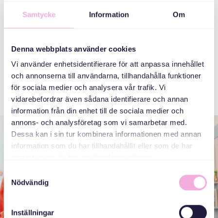
пісень. Методика та матеріали Svenska med baby
Samtycke
Information
Om
адаптовані для багатомовних груп, що дає можливість
дітям та батькам, які не знають шведської мови, брати
участь у заняттях та практикувати мову. Наші
Denna webbplats använder cookies
інклюзивні методи дають можливість батькам, які
Vi använder enhetsidentifierare för att anpassa innehållet
народилися за кордоном, знайти нових друзів і, таким
och annonserna till användarna, tillhandahålla funktioner
чином, практикувати мову навіть поза межами наших
för sociala medier och analysera vår trafik. Vi
зустрічей.
vidarebefordrar även sådana identifierare och annan
information från din enhet till de sociala medier och
annons- och analysföretag som vi samarbetar med.
Dessa kan i sin tur kombinera informationen med annan
information som du har tillhandahållit eller som de har
samlat in när du har använt deras tjänster.
Samtyckesval
Nödvändig
Inställningar