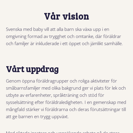
Vår vision
Svenska med baby vill att alla barn ska växa upp i en
omgivning formad av trygghet och omtanke, där föräldrar
och familjer är inkluderade i ett öppet och jämlikt samhälle.
Vårt uppdrag
Genom öppna föräldragrupper och roliga aktiviteter för
småbarnsfamiljer med olika bakgrund ger vi plats för lek och
utbyte av erfarenheter, språkträning och stöd för
sysselsättning efter föräldraledigheten. I en gemenskap med
mångfald stärker vi föräldrarna och deras förutsättningar till
att ge barnen en trygg uppväxt.
Med riktade insatser och uppsökande arbete på de stora