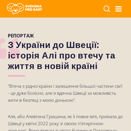
РЕПОРТАЖ
З України до Швеції:
історія Алі про втечу та
життя в новій країні
"Втеча з рідної країни і залишення більшої частини сім'ї
- це дуже болісно, але я вдячна Швеції за можливість
жити в безпеці з моєю донькою".
Аля, або Алевтина Гришина, як її повне ім'я, приїхала до
Швеції у квітні 2022 року зі своєю п'ятирічною
донькою. Вони втекли зі свого будинку в Покровську,