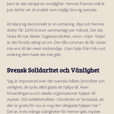
barn är det närapå en omöjlighet. Hennes främsta mål är
just därför att så snabbt som möjligt lära sig svenska.
Att klara sig ekonomiskt är en utmaning. Alya och hennes
dotter får 3200 kronor sammanlagt per månad. Det ska
räcka till mat, kläder, hygienprodukter, resor, nöjen. Nöjen
är det förstås aldrig tal om. Den lilla summan de får räcker
inte ens till det mest nödvändiga. Utan hjälp från folk runt
omkring dem hade det inte gått.
Svensk Solidaritet och Vänlighet
“Jag är imponerad över det svenska folkets lyhördhet och
vänlighet, de tycks alltid glada att hjälpa till. Även
församlingarna och ideella organisationer hjälper till
mycket. Och kollektivtrafiken i Stockholm är fantastisk, att
den är gratis för oss är nog den viktigaste hjälpen här.”
Det är, trots många svårigheter för henne själv, mycket