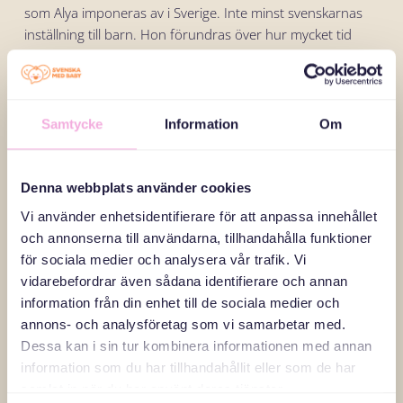
som Alya imponeras av i Sverige. Inte minst svenskarnas
inställning till barn. Hon förundras över hur mycket tid
såväl mammor som pappor spenderar tillsammans med
sina barn. “Och den där vanan som svenska föräldrar
tycks ha, att de alltid ler när man pratar med dem! Om jag
är ledsen kan jag bara gå ut på stan, oftast till en lekplats,
Samtycke
Information
Om
och ladda energi från alla leenden runt om mig.”
Denna webbplats använder cookies
Men när hon är riktigt bedrövad, upprörd och mår dåligt
över det som händer i hemlandet, är det förstås omöjligt
Vi använder enhetsidentifierare för att anpassa innehållet
att se något vackert eller bra. Då är allt grått eller svart.
och annonserna till användarna, tillhandahålla funktioner
Det är då Alya är extra tacksam över de organisationer
för sociala medier och analysera vår trafik. Vi
som finns.“Särskilt de organisationer som inte bara hjälper
vidarebefordrar även sådana identifierare och annan
till med kläder och andra materiella saker, utan de som
information från din enhet till de sociala medier och
också hjälper till med att försöka förbättra ens mående,
annons- och analysföretag som vi samarbetar med.
som Svenska med baby.”
Dessa kan i sin tur kombinera informationen med annan
information som du har tillhandahållit eller som de har
samlat in när du har använt deras tjänster.
Första gången hon kom i kontakt med Svenska med baby