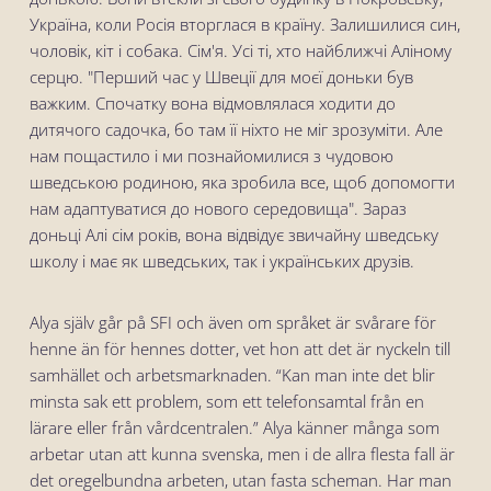
Україна, коли Росія вторглася в країну. Залишилися син,
чоловік, кіт і собака. Сім'я. Усі ті, хто найближчі Аліному
серцю. "Перший час у Швеції для моєї доньки був
важким. Спочатку вона відмовлялася ходити до
дитячого садочка, бо там її ніхто не міг зрозуміти. Але
нам пощастило і ми познайомилися з чудовою
шведською родиною, яка зробила все, щоб допомогти
нам адаптуватися до нового середовища". Зараз
доньці Алі сім років, вона відвідує звичайну шведську
школу і має як шведських, так і українських друзів.
Alya själv går på SFI och även om språket är svårare för
henne än för hennes dotter, vet hon att det är nyckeln till
samhället och arbetsmarknaden. “Kan man inte det blir
minsta sak ett problem, som ett telefonsamtal från en
lärare eller från vårdcentralen.” Alya känner många som
arbetar utan att kunna svenska, men i de allra flesta fall är
det oregelbundna arbeten, utan fasta scheman. Har man