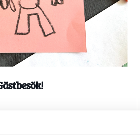
Gästbesök!
römerbiblioteket som berättar om barns språkutveckling och
dig ålder.