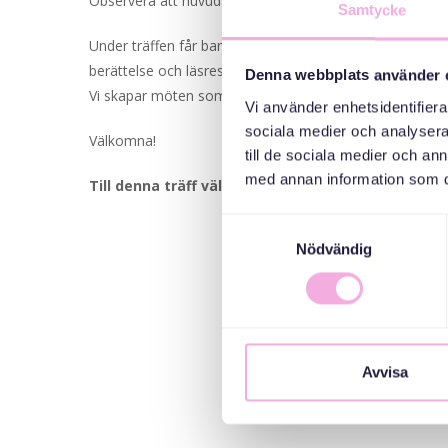
Observera att huvudaktiviteten börjar 15.45, men att vi
Samtycke
Under träffen får barnen även skapa en egen minibok ti
berättelse och läsresa! Kom och träffa nya kompisar, k
Denna webbplats använder 
Vi skapar möten som är viktiga och roliga, både för st
Vi använder enhetsidentifierar
sociala medier och analysera 
Välkomna!
till de sociala medier och a
med annan information som du 
Till denna träff välkomnar vi familjer med barn me
Samtyckesval
Nödvändig
Avvisa