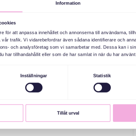
 öppnar 15.00.
Information
llsammans med sin förälder – en fin start på barnets egen
anske någon från ett annat land, eller en extramormor/morfar.
cookies
ora och små.
e för att anpassa innehållet och annonserna till användarna, tillh
vår trafik. Vi vidarebefordrar även sådana identifierare och anna
nnons- och analysföretag som vi samarbetar med. Dessa kan i sin
har tillhandahållit eller som de har samlat in när du har använt 
llan 0-10 år, samt seniorer.
Inställningar
Statistik
Tillåt urval