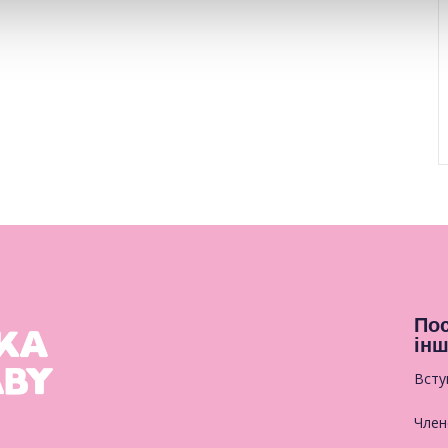
Пос
інш
Всту
Член