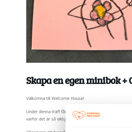
Skapa en egen minibok + 
Välkomna till Welcome House!
Under denna träff får vi besök av personal från Transt
varför det är så viktigt att läsa tillsammans redan från ti