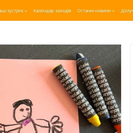
ші зустрічі
Календар заходів
Останні новини
Долуч