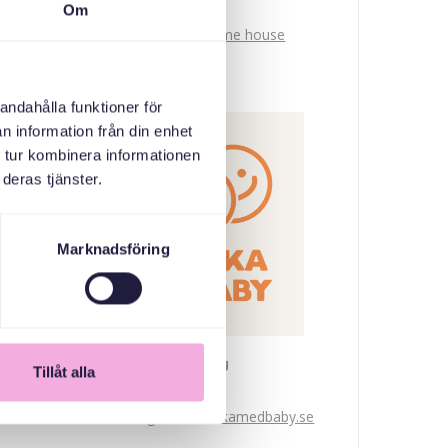
Om
Mötesplats - Welcome house
ОРГАНІЗАТОР
andahålla funktioner för
n information från din enhet
 tur kombinera informationen
deras tjänster.
Marknadsföring
Svenska med baby
Tillåt alla
Email
bokningen@svenskamedbaby.se