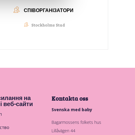
СПІВОРГАНІЗАТОРИ
Stockholms Stad
илання на
Kontakta oss
і веб-сайти
Svenska med baby
п
Bagarmossens folkets hus
ство
Lillåvägen 44