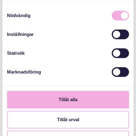
samlat in när du har använt deras tjänster.
Email
Samtyckesval
bokningen@svenskamedbaby.se
Nödvändig
Inställningar
СПІВОРГАНІЗАТОРИ
Statistik
Familjebostäder
Marknadsföring
Svenska Bostäder
Tillåt alla
Stockholmshem
Tillåt urval