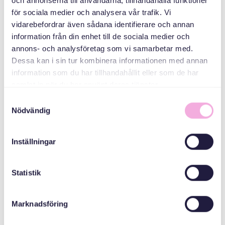
och annonserna till användarna, tillhandahålla funktioner
för sociala medier och analysera vår trafik. Vi
Email
bokningen@svenskamedbaby.se
vidarebefordrar även sådana identifierare och annan
information från din enhet till de sociala medier och
annons- och analysföretag som vi samarbetar med.
Dessa kan i sin tur kombinera informationen med annan
СПІВОРГАНІЗАТОРИ
information som du har tillhandahållit eller som de har
samlat in när du har använt deras tjänster.
Samtyckesval
Stockholms Stad
Nödvändig
Inställningar
Statistik
Marknadsföring