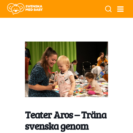
Teater Aros – Träna
svenska genom