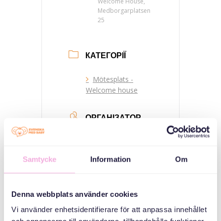
Welcome House,
Medborgarplatsen
25
КАТЕГОРІЇ
Mötesplats -
Welcome house
ОРГАНІЗАТОР
Samtycke
Information
Om
Denna webbplats använder cookies
Vi använder enhetsidentifierare för att anpassa innehållet
Svenska med baby