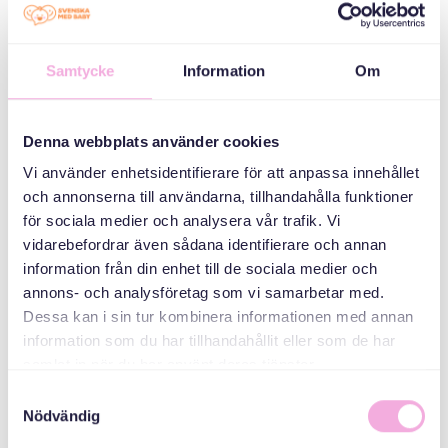
welcome House
Medborgarplatsen
25, Stockholm
Samtycke
Information
Om
КАТЕГОРІЇ
Denna webbplats använder cookies
Vi använder enhetsidentifierare för att anpassa innehållet
Mötesplats -
och annonserna till användarna, tillhandahålla funktioner
Welcome house
för sociala medier och analysera vår trafik. Vi
vidarebefordrar även sådana identifierare och annan
ОРГАНІЗАТОР
information från din enhet till de sociala medier och
annons- och analysföretag som vi samarbetar med.
Dessa kan i sin tur kombinera informationen med annan
information som du har tillhandahållit eller som de har
samlat in när du har använt deras tjänster.
Samtyckesval
Nödvändig