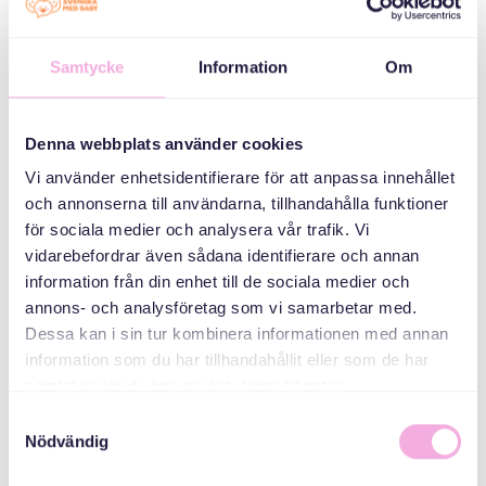
КАТЕГОРІЇ
Samtycke
Information
Om
Зустрічі для
шукачів притулку
та українських
Denna webbplats använder cookies
біженців
Vi använder enhetsidentifierare för att anpassa innehållet
och annonserna till användarna, tillhandahålla funktioner
ОРГАНІЗАТОР
för sociala medier och analysera vår trafik. Vi
vidarebefordrar även sådana identifierare och annan
information från din enhet till de sociala medier och
annons- och analysföretag som vi samarbetar med.
Dessa kan i sin tur kombinera informationen med annan
information som du har tillhandahållit eller som de har
samlat in när du har använt deras tjänster.
Samtyckesval
Nödvändig
Svenska med baby