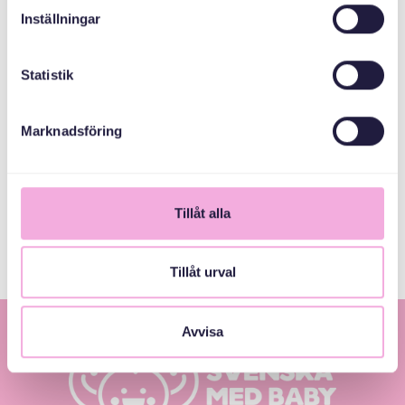
Email
Inställningar
bokningen@svenskamedbaby.se
Statistik
СПІВОРГАНІЗАТОРИ
Marknadsföring
Адміністративна
рада округу
Стокгольм
Tillåt alla
Tillåt urval
Avvisa