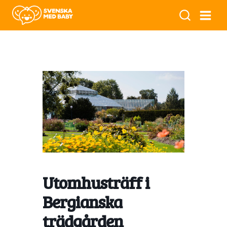
Utomhusträff i
Bergianska
trädgården