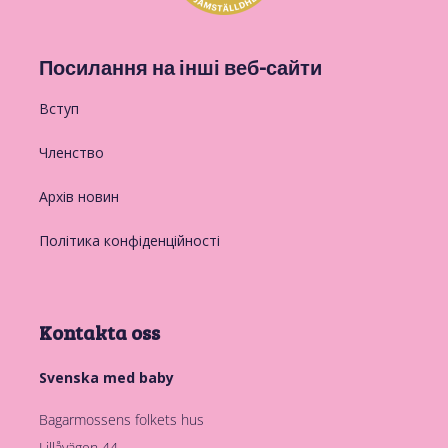
Посилання на інші веб-сайти
Вступ
Членство
Архів новин
Політика конфіденційності
Kontakta oss
Svenska med baby
Bagarmossens folkets hus
Lillåvägen 44