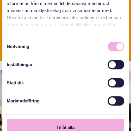
information från din enhet till de sociala medier och
تعداد فرصت های مشارکت
annons- och analysföretag som vi samarbetar med.
84
Dessa kan i sin tur kombinera informationen med annan
information som du har tillhandahållit eller som de har
samlat in när du har använt deras tjänster.
Samtyckesval
رهبران گروه های داوطلب
Nödvändig
Inställningar
Statistik
Marknadsföring
Tillåt alla