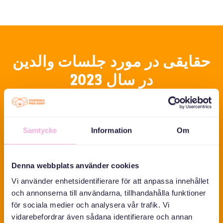
حقایقی در مورد جلسات والدین
در سال 2023
380
Samtycke
Information
Om
تعداد جلسات والدین
Denna webbplats använder cookies
Vi använder enhetsidentifierare för att anpassa innehållet
6,410
och annonserna till användarna, tillhandahålla funktioner
för sociala medier och analysera vår trafik. Vi
vidarebefordrar även sådana identifierare och annan