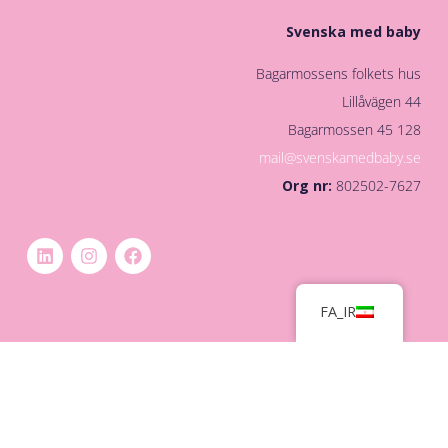
Svenska med baby
Bagarmossens folkets hus
Lillåvägen 44
128 45 Bagarmossen
mail@svenskamedbaby.se
Org nr:
802502-7627
FA_IR
© Svenska med Baby, 2024
PIGMENT DIGITALBYRÅ