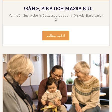
SÅNG, FIKA OCH MASSA KUL!
Värmdö - Gustavsberg, Gustavsbergs öppna förskola, Bagarvägen
2
ادامه مطلب