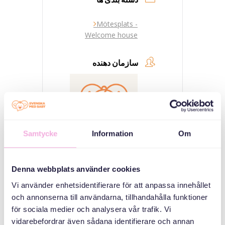
Mötesplats -
Welcome house
سازمان دهنده
Samtycke
Information
Om
Svenska med baby
Denna webbplats använder cookies
Email
Vi använder enhetsidentifierare för att anpassa innehållet
bokningen@svenskamedbaby.se
och annonserna till användarna, tillhandahålla funktioner
för sociala medier och analysera vår trafik. Vi
vidarebefordrar även sådana identifierare och annan