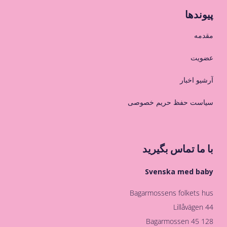
پیوندها
مقدمه
عضویت
آرشیو اخبار
سیاست حفظ حریم خصوصی
با ما تماس بگیرید
Svenska med baby
Bagarmossens folkets hus
Lillåvägen 44
128 45 Bagarmossen