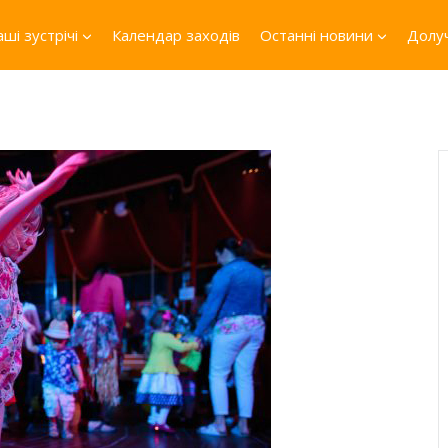
ші зустрічі
Календар заходів
Останні новини
Долуч