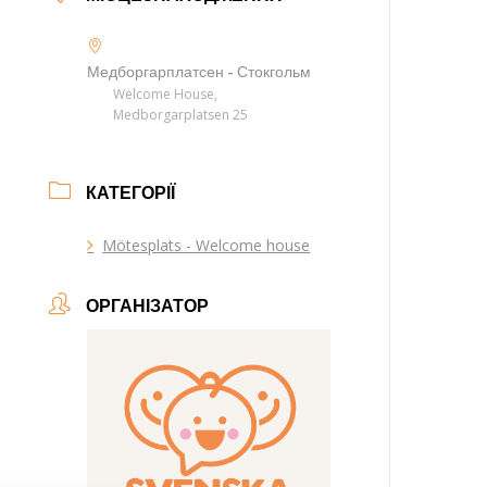
Медборгарплатсен - Стокгольм
Welcome House,
Medborgarplatsen 25
КАТЕГОРІЇ
Mötesplats - Welcome house
ОРГАНІЗАТОР