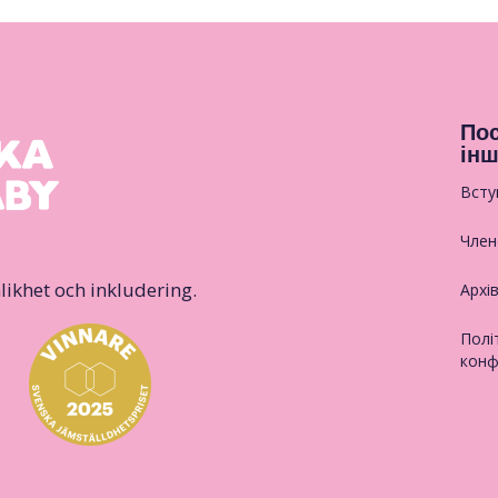
Пос
інш
Всту
Член
likhet och inkludering.
Архі
Полі
конф