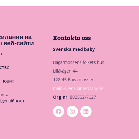
илання на
Kontakta oss
і веб-сайти
Svenska med baby
п
Bagarmossens folkets hus
ство
Lillåvägen 44
128 45 Bagarmossen
в новин
mail@svenskamedbaby.se
тика
Org nr:
802502-7627
іденційності