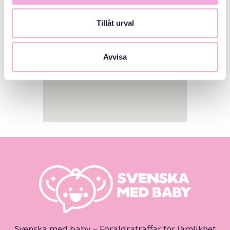
Tillåt urval
Avvisa
Svenska med baby – Föräldraträffar för jämlikhet