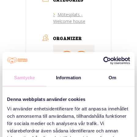
Mötesplats -
Welcome house
ORGANIZER
Samtycke
Information
Om
Denna webbplats använder cookies
Svenska med baby
Vi använder enhetsidentifierare för att anpassa innehållet
E-post
och annonserna till användarna, tillhandahålla funktioner
bokningen@svenskamedbaby.se
för sociala medier och analysera vår trafik. Vi
vidarebefordrar även sådana identifierare och annan