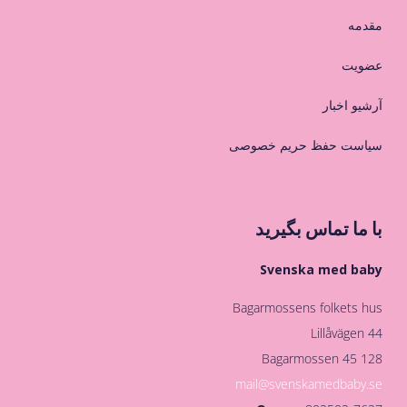
مقدمه
عضویت
آرشیو اخبار
سیاست حفظ حریم خصوصی
با ما تماس بگیرید
Svenska med baby
Bagarmossens folkets hus
Lillåvägen 44
128 45 Bagarmossen
mail@svenskamedbaby.se