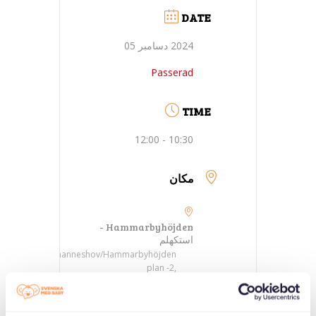
DATE
2024 دسامبر 05
Passerad
TIME
10:30 - 12:00
مکان
Hammarbyhöjden -
استکهلم
Johanneshov/Hammarbyhöjden
plan -2,
Tidaholmsplan 18