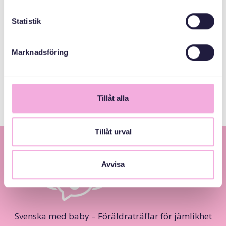
Statistik
MEDARRANGÖRER
Marknadsföring
Allmänna
arvsfonden
Tillåt alla
Tillåt urval
Avvisa
Svenska med baby – Föräldraträffar för jämlikhet