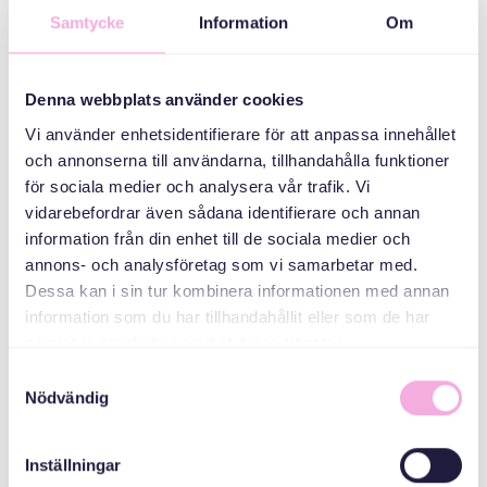
دسته بندی ها
Samtycke
Information
Om
سه نسل ملاقات می
کنند
Denna webbplats använder cookies
Vi använder enhetsidentifierare för att anpassa innehållet
سازمان دهنده
och annonserna till användarna, tillhandahålla funktioner
för sociala medier och analysera vår trafik. Vi
vidarebefordrar även sådana identifierare och annan
information från din enhet till de sociala medier och
annons- och analysföretag som vi samarbetar med.
Dessa kan i sin tur kombinera informationen med annan
information som du har tillhandahållit eller som de har
samlat in när du har använt deras tjänster.
Samtyckesval
Svenska med baby
Nödvändig
Email
bokningen@svenskamedbaby.se
Inställningar