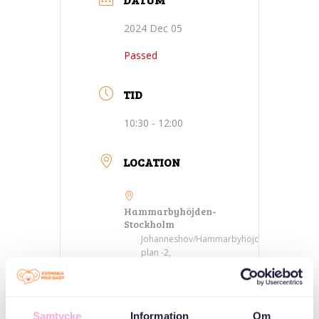
2024 Dec 05
Passed
TID
10:30 - 12:00
LOCATION
Hammarbyhöjden-
Stockholm
Johanneshov/Hammarbyhöjden
plan -2,
Tidaholmsplan 18
CATEGORIES
Samtycke
Information
Om