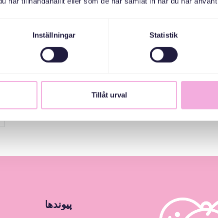
har tillhandahållit eller som de har samlat in när du har använt 
Inställningar
Statistik
Tillåt urval
پیوندها