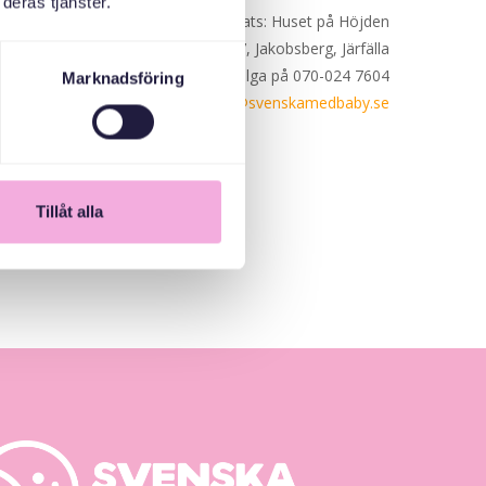
deras tjänster.
Plats: Huset på Höjden
Engelbrektsvägen 47, Jakobsberg, Järfälla
Har du frågor? Kontakta Olga på 070-024 7604
Marknadsföring
eller via e-post:
olga@svenskamedbaby.se
Tillåt alla