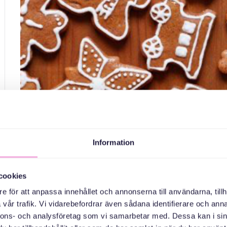
Skapa ljusstakar, dekorer
Information
2025 med st
cookies
Välkommen till vår kreativa workshop! Vi skapar hantverk och t
e för att anpassa innehållet och annonserna till användarna, tillh
inför 2025 med stöd av den psykologiska coachen Natalia 
vår trafik. Vi vidarebefordrar även sådana identifierare och anna
Denna träff är för er som är asylsökande och ukr
nnons- och analysföretag som vi samarbetar med. Dessa kan i sin