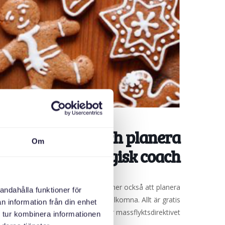
a pepparkakor och planera
Om
öd av en psykologisk coach
ränar på att prata svenska. Vi kommer också att planera
andahålla funktioner för
Doroshenko. Barn är självklart välkomna. Allt är gratis!
n information från din enhet
ainska flyktingar, som är här under massflyktsdirektivet.
 tur kombinera informationen