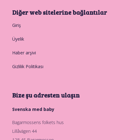
Diğer web sitelerine bağlantılar
Giriş
Üyelik
Haber arşivi
Gizlilik Politikası
Bize şu adresten ulaşın
Svenska med baby
Bagarmossens folkets hus
Lillåvägen 44
128 45 Bagarmossen