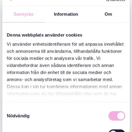
KONUM
Samtycke
Information
Om
Jakobsberg-
Järfälla- Huset på
Höjden
Denna webbplats använder cookies
Engelbrektsvägen
Vi använder enhetsidentifierare för att anpassa innehållet
47
och annonserna till användarna, tillhandahålla funktioner
för sociala medier och analysera vår trafik. Vi
vidarebefordrar även sådana identifierare och annan
KATEGORILER
information från din enhet till de sociala medier och
annons- och analysföretag som vi samarbetar med.
Sığınmacılar ve
Dessa kan i sin tur kombinera informationen med annan
Ukraynalı mülteciler
information som du har tillhandahållit eller som de har
için toplantılar
samlat in när du har använt deras tjänster.
Samtyckesval
ORGANIZATÖR
Nödvändig