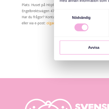
med annan information som du 
Plats: Huset på Höjden
Engelbrektsvägen 47, Jakobsberg, Järfälla
Samtyckesval
Har du frågor? Kontakta Olga på 070-024 7604
Nödvändig
eller via e-post:
olga@svenskamedbaby.se
Avvisa