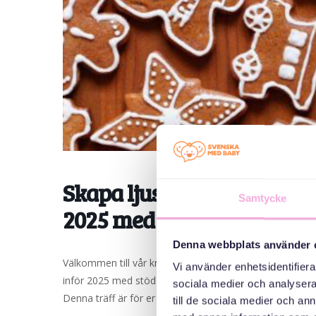
Skapa ljusstakar, dekore
Samtycke
2025 med stöd av en psyko
Denna webbplats använder 
Välkommen till vår kreativa workshop! Vi skapar hantve
Vi använder enhetsidentifierar
inför 2025 med stöd av den psykologiska coachen Natalia
sociala medier och analysera 
Denna träff är för er som är asylsökande och ukrainska 
till de sociala medier och a