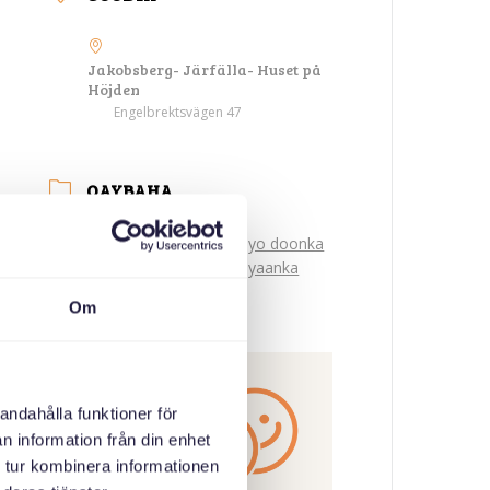
Jakobsberg- Järfälla- Huset på
Höjden
Engelbrektsvägen 47
QAYBAHA
Kulamada magangalyo doonka
iyo qaxootiga Yukreeniyaanka
Om
ABAABULAHA
andahålla funktioner för
n information från din enhet
 tur kombinera informationen