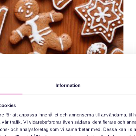
ra pepparkakor och planera
Information
logisk coach
cookies
rk och tränar på att prata svenska. Vi kommer också att planera
e för att anpassa innehållet och annonserna till användarna, tillh
 Doroshenko. Barn är självklart välkomna. Allt är gratis!
vår trafik. Vi vidarebefordrar även sådana identifierare och anna
flyktingar, som är här under massflyktsdirektivet.
nnons- och analysföretag som vi samarbetar med. Dessa kan i sin