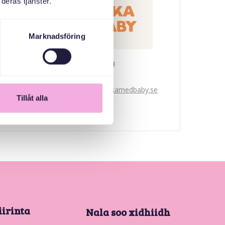
deras tjänster.
Marknadsföring
Svenska med baby
iimaylka
bokningen@svenskamedbaby.se
Tillåt alla
iirinta
Nala soo xidhiidh